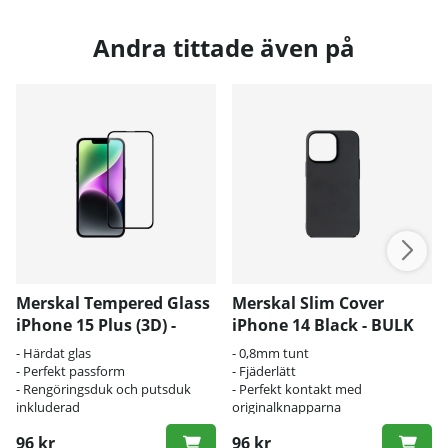
Andra tittade även på
Merskal Tempered Glass
Merskal Slim Cover
iPhone 15 Plus (3D) -
iPhone 14 Black - BULK
BULK
- Härdat glas
- 0,8mm tunt
- Perfekt passform
- Fjäderlätt
- Rengöringsduk och putsduk
- Perfekt kontakt med
inkluderad
originalknapparna
96 kr
96 kr