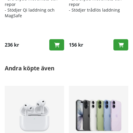
repor
repor
- Stödjer Qi laddning och
- Stödjer trådlös laddning
MagSafe
236 kr
156 kr
Andra köpte även