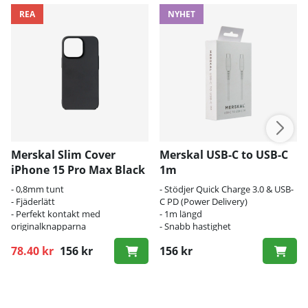
REA
NYHET
Merskal Slim Cover
Merskal USB-C to USB-C
iPhone 15 Pro Max Black
1m
- 0,8mm tunt
- Stödjer Quick Charge 3.0 & USB-
- Fjäderlätt
C PD (Power Delivery)
- Perfekt kontakt med
- 1m längd
originalknapparna
- Snabb hastighet
78.40 kr
156 kr
156 kr
Ordinarie pris: