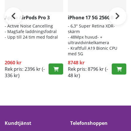
Apple AirPods Pro 3
iPhone 17 5G 256GB
- A
ctive Noise Cancelling
- 6
,3" Super Retina XDR-
- M
agSafe laddningsfodral
skärm
- Up
p till 24 tim med fodral
- 4
8Mpx huvud- +
ultravidvinkelkamera
- K
raftfull A19 Bionic CPU
med 5G
2060 kr
8748 kr
Rek pris: 2396 kr
(-
Rek pris: 8796 kr
(-
336 kr)
48 kr)
Kundtjänst
Telefonshoppen