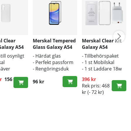
l Clear
Merskal Tempered
Merskal Clear Kit
Galaxy A54
Glass Galaxy A54
Galaxy A54
(3D) - BULK
till osynligt
- Härdat glas
- Tillbehörspaket
al
- Perfekt passform
- 1 st Mobilskal
häver
- Rengöringsduk
- 1 st Laddare 18w
ns
och putsduk
för snabb laddning
r
156
396 kr
ldesign
inkluderad
96 kr
ie pris:
Rek pris: 468
kydd mot
kr
(- 72 kr)
och repor