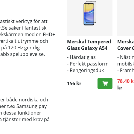
tiskt verktyg för att
.Se saker i fantastisk
-pekskärmen med en FHD+
 vertikalt utrymme och
Merskal Tempered
Merska
på 120 Hz ger dig
Glass Galaxy A54
Cover 
nabb spelupplevelse.
(3D)
- Härdat glas
- Nästin
- Perfekt passform
mobilsk
- Rengöringsduk
- Fram
och putsduk
mobile
78.40 k
inkluderad
156 kr
origina
Ordinar
kr
- Bra s
smuts 
ler både nordiska och
ner t.ex Samsung pay
n dessa funktioner
la tjänster med krav på