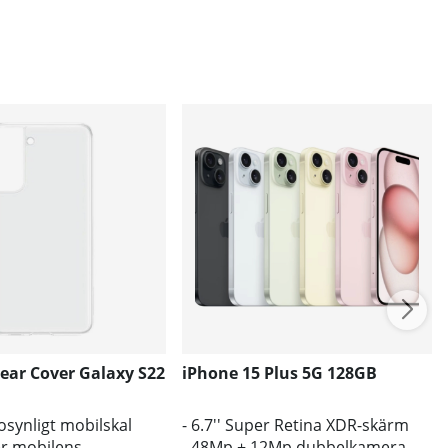
ear Cover Galaxy S22
iPhone 15 Plus 5G 128GB
l osynligt mobilskal
- 6.7'' Super Retina XDR-skärm
r mobilens
- 48Mp + 12Mp dubbelkamera