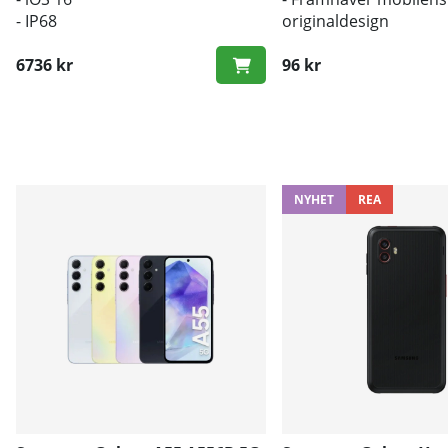
- IP68
originaldesign
- Bra skydd mot smut
6736 kr
96 kr
NYHET
REA