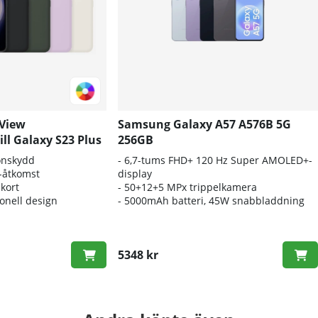
View
Samsung Galaxy A57 A576B 5G
ill Galaxy S23 Plus
256GB
onskydd
- 6
,7-tums FHD+ 120 Hz Super AMOLED+-
-åtkomst
display
 kort
- 5
0+12+5 MPx trippelkamera
ionell design
- 5
000mAh batteri, 45W snabbladdning
5348 kr