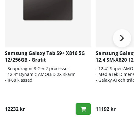
Samsung Galaxy Tab S9+ X816 5G
Samsung Galaxy 
12/256GB - Grafit
12.4 SM-X820 12
- S
napdragon 8 Gen2 processor
- 12.4" Super AMO
- 12.
4" Dynamic AMOLED 2X-skärm
- MediaTek Dimensi
-
IP68 klassad
- Galaxy AI och tråd
12232 kr
11192 kr