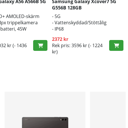
alaxy A56 A566B 5G
Samsung Galaxy Xcover7 5G
G556B 128GB
HD+ AMOLED-skärm
- 5G
px trippelkamera
- Vattenskyddad/Stöttålig
batteri, 45W
- IP68
ning
2372 kr
032 kr
(- 1436
Rek pris: 3596 kr
(- 1224
kr)