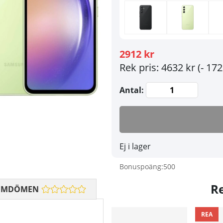
2912 kr
Rek pris: 4632 kr
(- 172
Antal:
Ej i lager
Bonuspoäng:
500
R
OMDÖMEN
REA