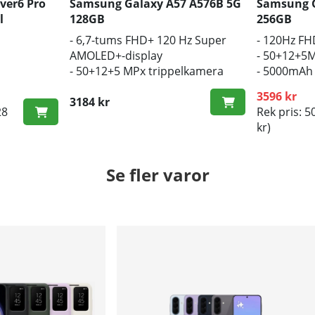
ver6 Pro
Samsung Galaxy A57 A576B 5G
Samsung G
l
128GB
256GB
- 6,7-tums FHD+ 120 Hz Super
- 120Hz F
AMOLED+-display
- 50+12+5M
- 50+12+5 MPx trippelkamera
- 5000mAh 
- 5000mAh batteri, 45W
snabbladd
3596 kr
snabbladdning
3184 kr
28
Rek pris: 5
kr)
Se fler varor