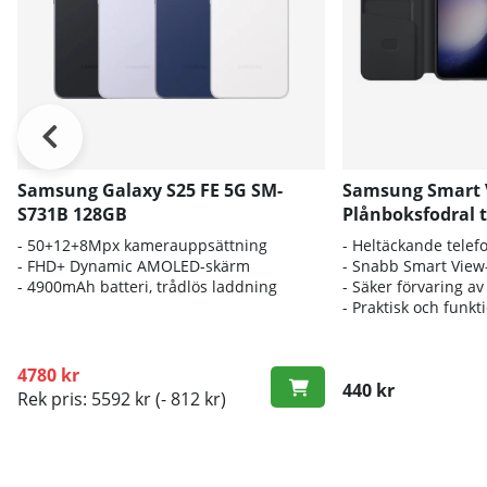
Samsung Galaxy S25 FE 5G SM-
Samsung Smart 
S731B 128GB
Plånboksfodral t
- 5
0+12+8Mpx kamerauppsättning
- Heltäckande
telef
-
FHD+ Dynamic AMOLED-skärm
- Snabb Smart View
- 4
900mAh batteri, trådlös laddning
- Säker förvaring av
- Praktisk och funkt
4780 kr
440 kr
Rek pris: 5592 kr
(- 812 kr)