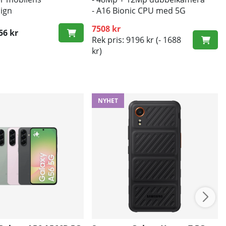
sign
- A16 Bionic CPU med 5G
d mot smuts och repor
7508 kr
56 kr
ris:
Rek pris: 9196 kr
(- 1688
kr)
NYHET