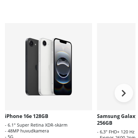
iPhone 16e 128GB
Samsung Galaxy
256GB
- 6.1″ Super Retina XDR-skärm
- 48MP huvudkamera
- 6
,3" FHD+ 120 Hz
- 5G
- E
xynos 2600 2nm-