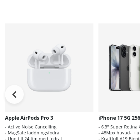
Apple AirPods Pro 3
iPhone 17 5G 25
- A
ctive Noise Cancelling
- 6
,3" Super Retina
- M
agSafe laddningsfodral
- 4
8Mpx huvud- + ul
- Up
p till 24 tim med fodral
- K
raftfull A19 Bio