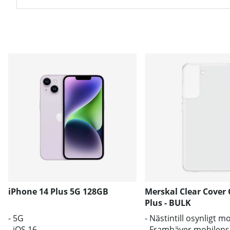
iPhone 14 Plus 5G 128GB
Merskal Clear Cover 
Plus - BULK
- 5G
- Nästintill osynligt m
- iOS 16
- Framhäver mobilens