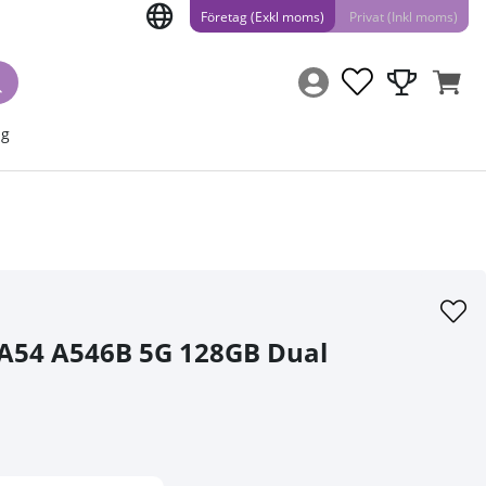
Företag (Exkl moms)
Privat (Inkl moms)
ng
A54 A546B 5G 128GB Dual