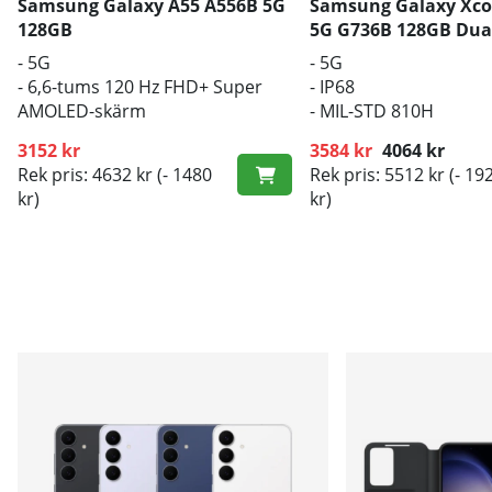
Samsung Galaxy A55 A556B 5G
Samsung Galaxy Xco
128GB
5G G736B 128GB Dua
- 5G
- 5G
- 6,6-tums 120 Hz FHD+ Super
- IP68
AMOLED-skärm
- MIL-STD 810H
- 5000 mAh-batteri
3152 kr
3584 kr
4064 kr
Rek pris: 4632 kr
(- 1480
Rek pris: 5512 kr
(- 19
Ordinarie pris:
kr)
kr)