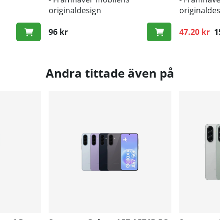
originaldesign
originalde
s och repor
- Bra skydd mot smuts och repor
- Bra skyd
96 kr
47.20 kr
1
Ordinarie p
Andra tittade även på