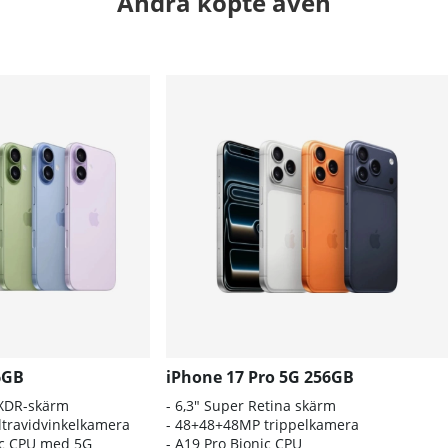
Andra köpte även
6GB
iPhone 17 Pro 5G 256GB
 XDR-skärm
- 6,3" Super Retina skärm
travidvinkelkamera
- 48+48+48MP trippelkamera
nic CPU med 5G
-
A19 Pro Bionic CPU