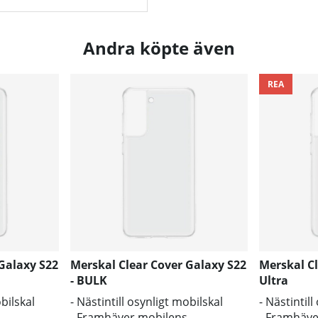
Andra köpte även
REA
Galaxy S22
Merskal Clear Cover Galaxy S22
Merskal Cl
- BULK
Ultra
obilskal
- Nästintill osynligt mobilskal
- Nästintil
- Framhäver mobilens
- Framhäve