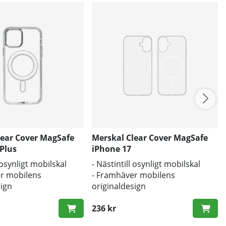
lear Cover MagSafe
Merskal Clear Cover MagSafe
Plus
iPhone 17
l osynligt mobilskal
- Nästintill osynligt mobilskal
r mobilens
- Framhäver mobilens
sign
originaldesign
d mot smuts och repor
- Bra skydd mot smuts och repor
236 kr