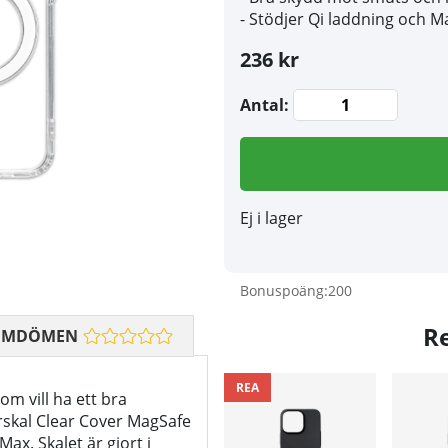
- Stödjer Qi laddning och M
236 kr
Antal:
Ej i lager
Bonuspoäng:
200
R
OMDÖMEN
REA
om vill ha ett bra
rskal Clear Cover MagSafe
ax. Skalet är gjort i