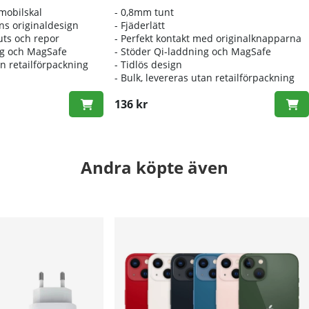
 mobilskal
- 0,8mm tunt
ns originaldesign
- Fjäderlätt
uts och repor
- Perfekt kontakt med originalknapparna
ng och MagSafe
- Stöder Qi-laddning och MagSafe
an retailförpackning
- Tidlös design
-
Bulk, levereras utan retailförpackning
136 kr
Andra köpte även