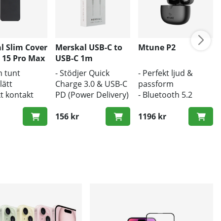
l Slim Cover
Merskal USB-C to
Mtune P2
 15 Pro Max
USB-C 1m
- BULK
m tunt
- Stödjer Quick
- Perfekt ljud &
lätt
Charge 3.0 & USB-C
passform
kt kontakt
PD (Power Delivery)
- Bluetooth 5.2
- 1m längd
- Trådlös laddning
alknapparna
- Snabb hastighet
156 kr
1196 kr