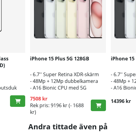
lass
iPhone 15 Plus 5G 128GB
iPhone 15
D)
- 6.7'' Super Retina XDR-skärm
- 6.7'' Su
- 48Mp + 12Mp dubbelkamera
- 48Mp + 
putsduk
- A16 Bionic CPU med 5G
- A16 Bion
7508 kr
14396 kr
Rek pris: 9196 kr
(- 1688
kr)
Andra tittade även på