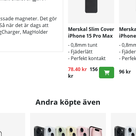
passade magneter. Det gör
å när det är dags att
Merskal Slim Cover
Merska
MagCharger, MagHolder
iPhone 15 Pro Max
iPhone
Black
Black 
- 0,8mm tunt
- 0,8m
- Fjäderlätt
- Fjäder
- Perfekt kontakt
- Perfe
med
med
78.40 kr
156
originalknapparna
origin
96 kr
Ordinarie pris:
kr
Andra köpte även