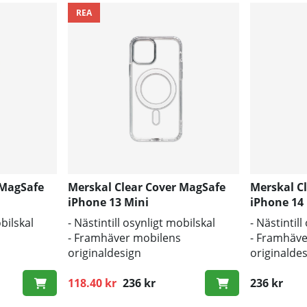
REA
 MagSafe
Merskal Clear Cover MagSafe
Merskal C
iPhone 13 Mini
iPhone 14 
obilskal
- Nästintill osynligt mobilskal
- Nästintil
- Framhäver mobilens
- Framhäve
originaldesign
originalde
s och repor
- Bra skydd mot smuts och repor
- Bra skyd
118.40 kr
236 kr
236 kr
Ordinarie pris: