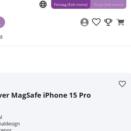
Företag (Exkl moms)
Privat (Inkl moms)
ng
ver MagSafe iPhone 15 Pro
al
naldesign
repor