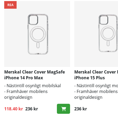
REA
Merskal Clear Cover MagSafe
Merskal Clear Cover
iPhone 14 Pro Max
iPhone 15 Plus
- Nästintill osynligt mobilskal
- Nästintill osynligt m
- Framhäver mobilens
- Framhäver mobilens
originaldesign
originaldesign
- Bra skydd mot smuts och repor
- Bra skydd mot smut
118.40 kr
236 kr
236 kr
Ordinarie pris: