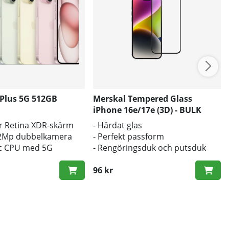
 Plus 5G 512GB
Merskal Tempered Glass
iPhone 16e/17e (3D) - BULK
per Retina XDR-skärm
- Härdat glas
12Mp dubbelkamera
- Perfekt passform
ic CPU med 5G
- Rengöringsduk och putsduk
inkluderad
96 kr