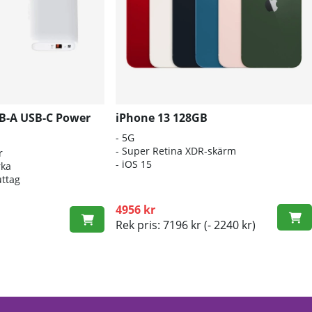
B-A USB-C Power
iPhone 13 128GB
- 5G
- Super Retina XDR-skärm
r
- iOS 15
rka
uttag
4956 kr
Rek pris: 7196 kr
(- 2240 kr)