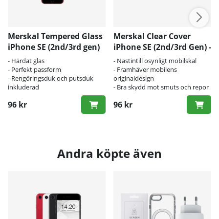
Merskal Tempered Glass
Merskal Clear Cover
iPhone SE (2nd/3rd gen)
iPhone SE (2nd/3rd Gen) -
(3D) - BULK
BULK
- Härdat glas
- Nästintill osynligt mobilskal
- Perfekt passform
- Framhäver mobilens
- Rengöringsduk och putsduk
originaldesign
inkluderad
- Bra skydd mot smuts och repor
96 kr
96 kr
Andra köpte även