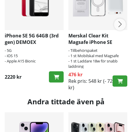
iPhone SE 5G 64GB (3rd
Merskal Clear Kit
gen) DEMOEX
Magsafe iPhone SE
(2nd/3rd Gen)
- 5G
- Tillbehörspaket
- iOS 15
- 1 st Mobilskal med Magsafe
- Apple A15 Bionic
- 1 st Laddare 18w för snabb
laddning
476 kr
2220 kr
Rek pris: 548 kr
(- 72
kr)
Andra tittade även på