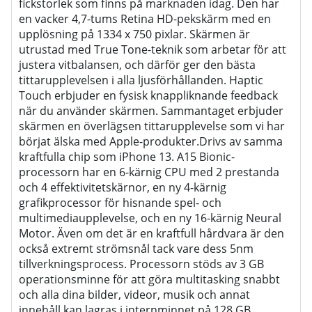
fickstorlek som finns på marknaden idag. Den har
en vacker 4,7-tums Retina HD-pekskärm med en
upplösning på 1334 x 750 pixlar. Skärmen är
utrustad med True Tone-teknik som arbetar för att
justera vitbalansen, och därför ger den bästa
tittarupplevelsen i alla ljusförhållanden. Haptic
Touch erbjuder en fysisk knappliknande feedback
när du använder skärmen. Sammantaget erbjuder
skärmen en överlägsen tittarupplevelse som vi har
börjat älska med Apple-produkter.Drivs av samma
kraftfulla chip som iPhone 13. A15 Bionic-
processorn har en 6-kärnig CPU med 2 prestanda
och 4 effektivitetskärnor, en ny 4-kärnig
grafikprocessor för hisnande spel- och
multimediaupplevelse, och en ny 16-kärnig Neural
Motor. Även om det är en kraftfull hårdvara är den
också extremt strömsnål tack vare dess 5nm
tillverkningsprocess. Processorn stöds av 3 GB
operationsminne för att göra multitasking snabbt
och alla dina bilder, videor, musik och annat
innehåll kan lagras i internminnet på 128 GB.