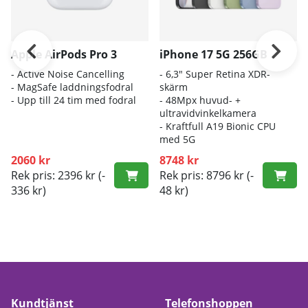
Apple AirPods Pro 3
iPhone 17 5G 256GB
- A
ctive Noise Cancelling
- 6
,3" Super Retina XDR-
- M
agSafe laddningsfodral
skärm
- Up
p till 24 tim med fodral
- 4
8Mpx huvud- +
ultravidvinkelkamera
- K
raftfull A19 Bionic CPU
med 5G
2060 kr
8748 kr
Rek pris: 2396 kr
(-
Rek pris: 8796 kr
(-
336 kr)
48 kr)
Kundtjänst
Telefonshoppen