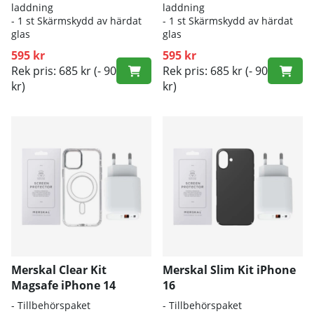
laddning
laddning
- 1 st Skärmskydd av härdat
- 1 st Skärmskydd av härdat
glas
glas
595 kr
595 kr
Rek pris: 685 kr
(- 90
Rek pris: 685 kr
(- 90
kr)
kr)
Merskal Clear Kit
Merskal Slim Kit iPhone
Magsafe iPhone 14
16
- Tillbehörspaket
- Tillbehörspaket