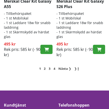
Merskal Clear Kit Galaxy
Merskal Clear Kit Galaxy
A55
S26 Plus
- Tillbehörspaket
- Tillbehörspaket
- 1 st Mobilskal
- 1 st Mobilskal
- 1 st Laddare 18w för snabb
- 1 st Laddare 18w för snabb
laddning
laddning
- 1 st Skärmskydd av härdat
- 1 st Skärmskydd av härdat
glas
glas
495 kr
495 kr
Rek pris: 585 kr
(- 90
Rek pris: 585 kr
(- 90
kr)
kr)
1
2
3
4
Nästa
❯
❯❙
Kundtjänst
Telefonshoppen