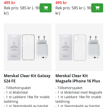
495 kr
495 kr
Rek pris: 585 kr
(- 90
Rek pris: 585 kr
(- 90
kr)
kr)
Merskal Clear Kit Galaxy
Merskal Clear Kit
S24 FE
Magsafe iPhone 16 Plus
- Tillbehörspaket
- Tillbehörspaket
- 1 st Mobilskal
- 1 st Mobilskal med Magsafe
- 1 st Laddare 18w för snabb
- 1 st Laddare 18w för snabb
laddning
laddning
- 1 st Skärmskydd av härdat
- 1 st Skärmskydd av härdat