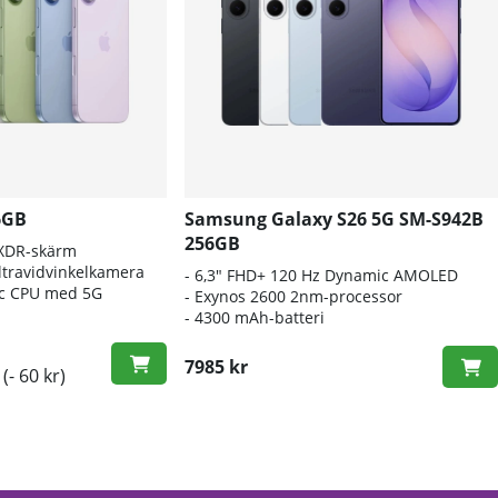
6GB
Samsung Galaxy S26 5G SM-S942B
256GB
 XDR-skärm
travidvinkelkamera
- 6
,3" FHD+ 120 Hz Dynamic AMOLED
nic CPU med 5G
- E
xynos 2600 2nm-processor
-
4300 mAh-batteri
7985 kr
(- 60 kr)