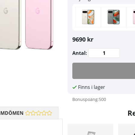
9690 kr
Antal:
Finns i lager
Bonuspoäng:
500
R
OMDÖMEN