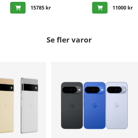
laddning
laddning
15785 kr
11000 kr
Se fler varor