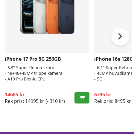
iPhone 17 Pro 5G 256GB
iPhone 16e 128G
- 6,3" Super Retina skärm
- 6.1″ Super Retin
- 48+48+48MP trippelkamera
- 48MP huvudkame
-
A19 Pro Bionic CPU
- 5G
14685 kr
6795 kr
Rek pris: 14995 kr
(- 310 kr)
Rek pris: 8495 kr
(