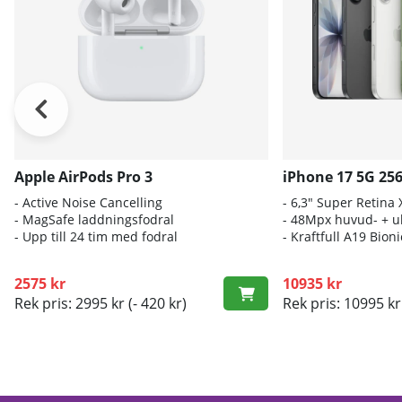
Apple AirPods Pro 3
iPhone 17 5G 25
- A
ctive Noise Cancelling
- 6
,3" Super Retina
- M
agSafe laddningsfodral
- 4
8Mpx huvud- + ul
- Up
p till 24 tim med fodral
- K
raftfull A19 Bio
2575 kr
10935 kr
Rek pris: 2995 kr
(- 420 kr)
Rek pris: 10995 kr