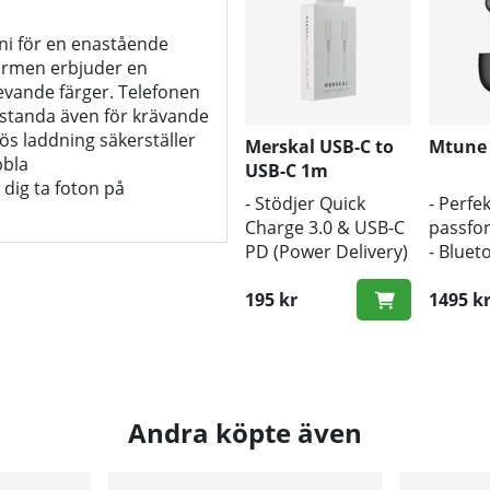
ni för en enastående
ärmen erbjuder en
levande färger. Telefonen
estanda även för krävande
s laddning säkerställer
Merskal USB-C to
Mtune
bbla
USB-C 1m
dig ta foton på
- Stödjer Quick
- Perfek
Charge 3.0 & USB-C
passfo
PD (Power Delivery)
- Bluet
- 1m längd
- Trådl
- Snabb hastighet
195 kr
1495 k
Andra köpte även