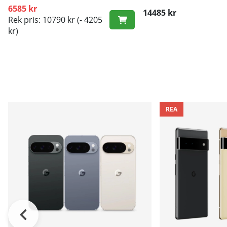
laddning
laddning
6585 kr
14485 kr
Rek pris: 10790 kr
(- 4205
kr)
REA