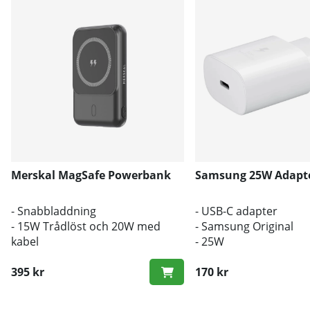
Merskal MagSafe Powerbank
Samsung 25W Adapter
- Snabbladdning
- USB-C adapter
- 15W Trådlöst och 20W med
- Samsung Original
kabel
- 25W
- MagSafe
395 kr
170 kr