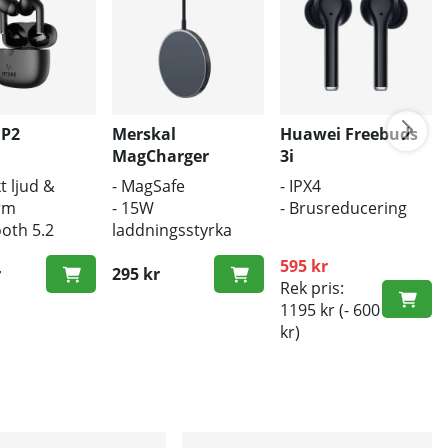
 P2
Merskal
Huawei Freebuds
MagCharger
3i
t ljud &
- MagSafe
- IPX4
rm
- 15W
- Brusreducering
ooth 5.2
laddningsstyrka
ös laddning
- Trådlös laddare
595 kr
r
295 kr
Rek pris:
1195 kr
(- 600
kr)