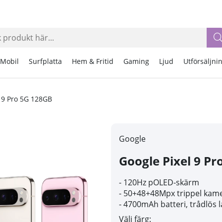
Mobil
Surfplatta
Hem & Fritid
Gaming
Ljud
Utförsäljni
l 9 Pro 5G 128GB
Google
Google Pixel 9 Pr
-
120Hz pOLED-skärm
- 50
+48+48Mpx trippel kam
- 47
00mAh batteri, trådlös 
Välj färg: