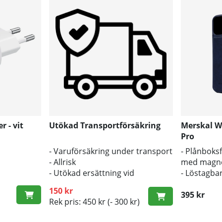
 - vit
Utökad Transportförsäkring
Merskal W
Pro
- Varuförsäkring under transport
- Plånboks
- Allrisk
med magnet
- Utökad ersättning vid
- Löstagba
transportskada
- Stöd för 
150 kr
395 kr
Rek pris: 450 kr
(- 300 kr)