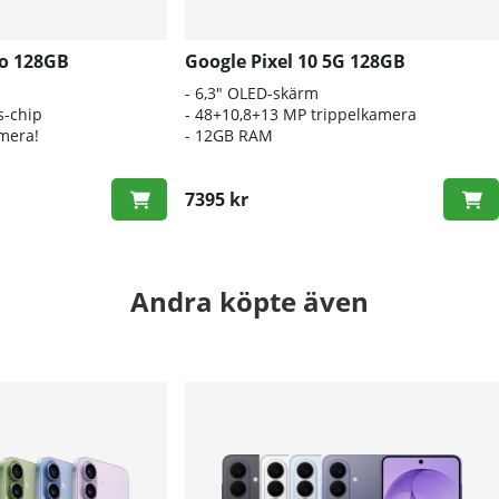
ro 128GB
Google Pixel 10 5G 128GB
- 6,3" OLED-skärm
s-chip
- 48+10,8+13 MP trippelkamera
amera!
- 12GB RAM
7395 kr
Andra köpte även