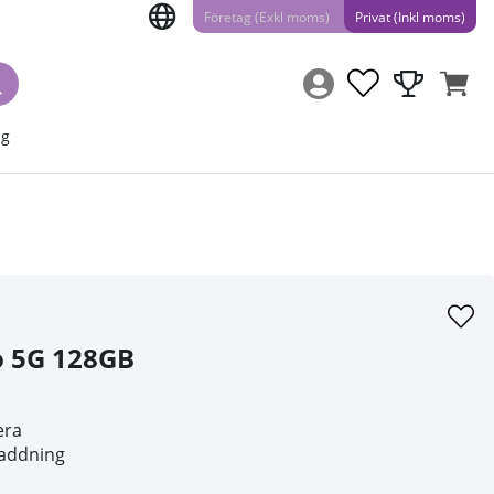
Företag (Exkl moms)
Privat (Inkl moms)
ng
o 5G 128GB
era
laddning