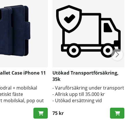
allet Case iPhone 11
Utökad Transportförsäkring,
35k
fodral + mobilskal
- Varuförsäkring under transport
iskt fäste
- Allrisk upp till 35.000 kr
rt mobilskal, pop out
- Utökad ersättning vid
trådlös laddning
transportskada
75 kr