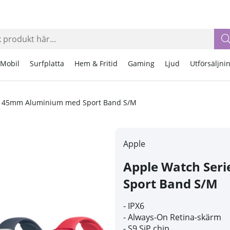
Mobil
Surfplatta
Hem & Fritid
Gaming
Ljud
Utförsäljni
 9 45mm Aluminium med Sport Band S/M
Apple
Apple Watch Ser
Sport Band S/M
-
IPX6
- Always-On Retina-skärm
-
S9 SiP chip