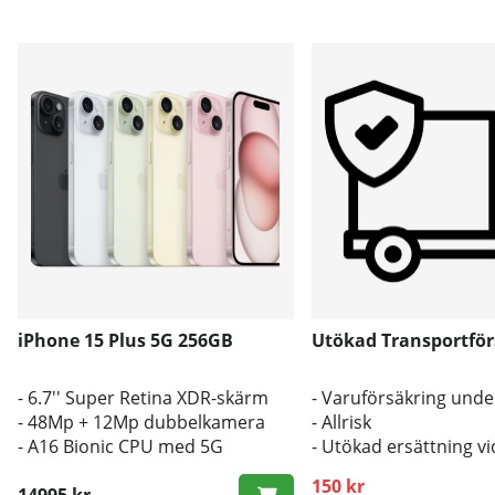
iPhone 15 Plus 5G 256GB
Utökad Transportför
- 6.7'' Super Retina XDR-skärm
- Varuförsäkring unde
- 48Mp + 12Mp dubbelkamera
- Allrisk
- A16 Bionic CPU med 5G
- Utökad ersättning vi
transportskada
150 kr
14995 kr