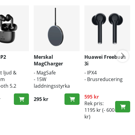
 P2
Merskal
Huawei Freebuds
MagCharger
3i
t ljud &
- MagSafe
- IPX4
rm
- 15W
- Brusreducering
ooth 5.2
laddningsstyrka
ös laddning
- Trådlös laddare
595 kr
r
295 kr
Rek pris:
1195 kr
(- 600
kr)