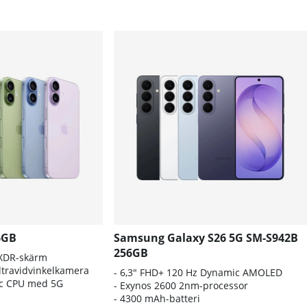
6GB
Samsung Galaxy S26 5G SM-S942B
256GB
 XDR-skärm
travidvinkelkamera
- 6
,3" FHD+ 120 Hz Dynamic AMOLED
nic CPU med 5G
- E
xynos 2600 2nm-processor
-
4300 mAh-batteri