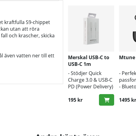
t kraftfulla S9-chippet
ckan utan att röra
all och krascher, skicka
l även vatten ner till ett
Merskal USB-C to
Mtune
USB-C 1m
- Stödjer Quick
- Perfek
Charge 3.0 & USB-C
passfo
PD (Power Delivery)
- Bluet
- 1m längd
- Trådl
- Snabb hastighet
195 kr
1495 k