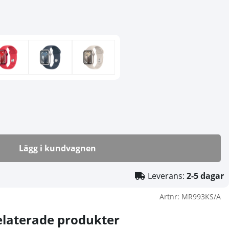
Lägg i kundvagnen
Leverans:
2-5 dagar
Artnr:
MR993KS/A
elaterade produkter