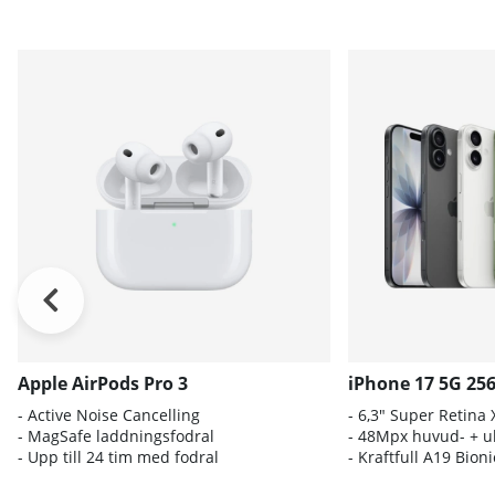
Apple AirPods Pro 3
iPhone 17 5G 25
- A
ctive Noise Cancelling
- 6
,3" Super Retina
- M
agSafe laddningsfodral
- 4
8Mpx huvud- + ul
- Up
p till 24 tim med fodral
- K
raftfull A19 Bio