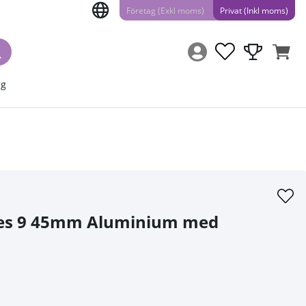
Företag (Exkl moms)
Privat (Inkl moms)
ng
ies 9 45mm Aluminium med