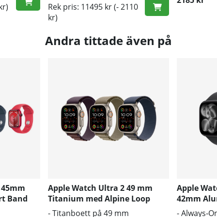
kr)
Rek pris: 11495 kr
(- 2110
kr)
Andra tittade även på
9 45mm
Apple Watch Ultra 2 49 mm
Apple Watc
rt Band
Titanium med Alpine Loop
42mm Alu
(Medium)
Band S/M
- Titanboett på 49 mm
- Always‑O