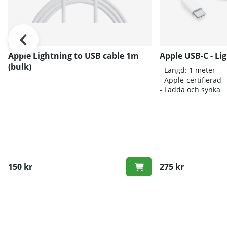
Apple Lightning to USB cable 1m
Apple USB-C - Li
(bulk)
- Längd: 1 meter
- Apple-certifierad
- Ladda och synka
150 kr
275 kr