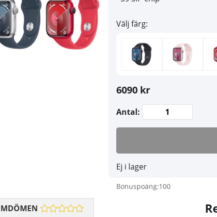
Välj färg:
6090 kr
Antal:
Ej i lager
Bonuspoäng:
100
R
OMDÖMEN