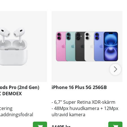
ods Pro (2nd Gen)
iPhone 16 Plus 5G 256GB
-C DEMOEX
- 6,7" Super Retina XDR-skärm
cering
- 48Mpx huvudkamera + 12Mpx
Laddningsfodral
ultravid kamera
- A18 Bionic CPU
14495 kr