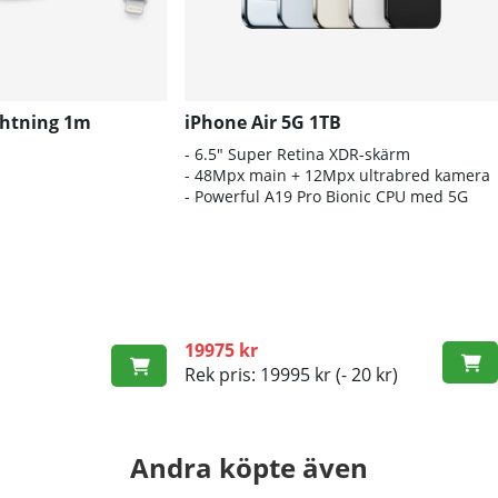
ghtning 1m
iPhone Air 5G 1TB
- 6
.5" Super Retina XDR-skärm
- 48
Mpx main + 12Mpx ultrabred kamera
- Po
werful A19 Pro Bionic CPU med 5G
19975 kr
Rek pris: 19995 kr
(- 20 kr)
Andra köpte även