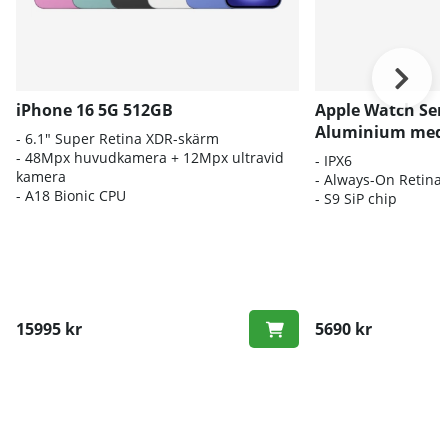
iPhone 16 5G 512GB
Apple Watch Ser
Aluminium med 
- 6.1″ Super Retina XDR-skärm
- 48Mpx huvudkamera + 12Mpx ultravid
-
IPX6
kamera
- Always-On Retina
- A18 Bionic CPU
-
S9 SiP chip
15995 kr
5690 kr