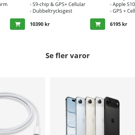
kärm
- S9-chip & GPS+ Cellular
- Apple S10
- Dubbeltrycksgest
- GPS + Cel
10390 kr
6195 kr
Se fler varor