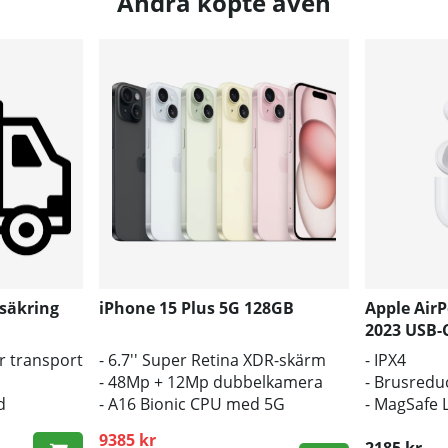
Andra köpte även
säkring
iPhone 15 Plus 5G 128GB
Apple AirP
2023 USB
r transport
- 6.7'' Super Retina XDR-skärm
- IPX4
- 48Mp + 12Mp dubbelkamera
- Brusredu
d
- A16 Bionic CPU med 5G
- MagSafe 
9385 kr
2185 kr