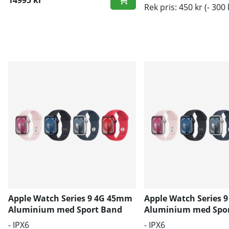
Rek pris: 450 kr
(- 300 
Apple Watch Series 9 4G 45mm
Apple Watch Series 
Aluminium med Sport Band
Aluminium med Spo
S/M
M/L
- IPX6
- IPX6