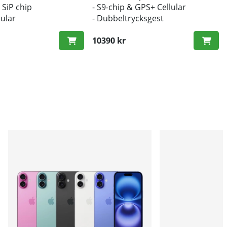
 SiP chip
- S9-chip & GPS+ Cellular
lular
- Dubbeltrycksgest
10390 kr