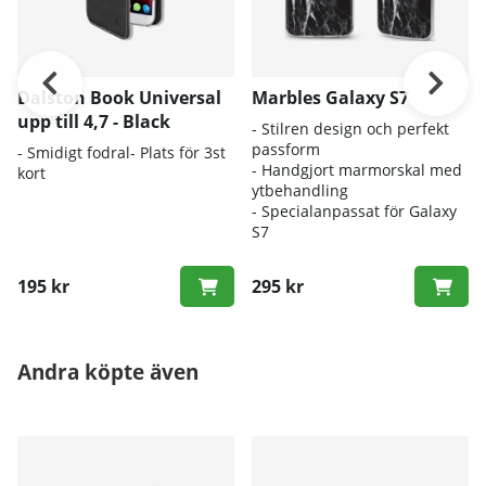
Dalston Book Universal
Marbles Galaxy S7
upp till 4,7 - Black
- Stilren design och perfekt
passform
- Smidigt fodral- Plats för 3st
- Handgjort marmorskal med
kort
ytbehandling
- Specialanpassat för Galaxy
S7
195 kr
295 kr
Andra köpte även