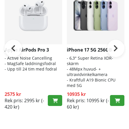
Apple AirPods Pro 3
iPhone 17 5G 256GB
- A
ctive Noise Cancelling
- 6
,3" Super Retina XDR-
- M
agSafe laddningsfodral
skärm
- Up
p till 24 tim med fodral
- 4
8Mpx huvud- +
ultravidvinkelkamera
- K
raftfull A19 Bionic CPU
med 5G
2575 kr
10935 kr
Rek pris: 2995 kr
(-
Rek pris: 10995 kr
(-
420 kr)
60 kr)