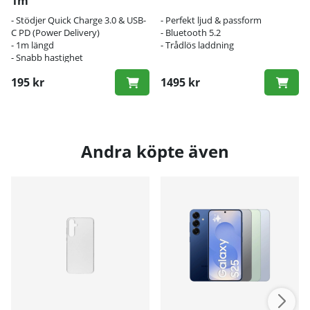
1m
- Stödjer Quick Charge 3.0 & USB-
- Perfekt ljud & passform
C PD (Power Delivery)
- Bluetooth 5.2
- 1m längd
- Trådlös laddning
- Snabb hastighet
195 kr
1495 kr
Andra köpte även