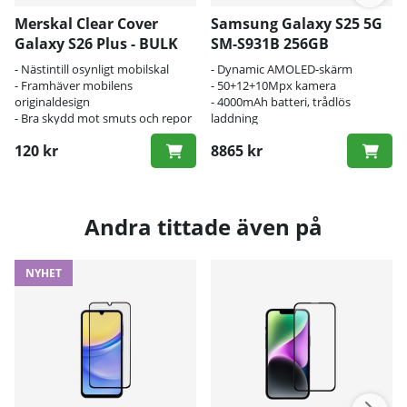
Merskal Clear Cover
Samsung Galaxy S25 5G
Galaxy S26 Plus - BULK
SM-S931B 256GB
- Nästintill osynligt mobilskal
- Dynamic AMOLED-skärm
- Framhäver mobilens
- 50+12+10Mpx kamera
originaldesign
- 4000mAh batteri, trådlös
- Bra skydd mot smuts och repor
laddning
120 kr
8865 kr
Andra tittade även på
NYHET