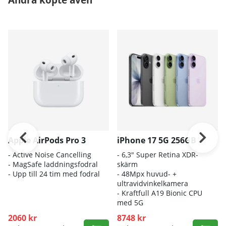
Apple AirPods Pro 3
iPhone 17 5G 256GB
- A
ctive Noise Cancelling
- 6
,3" Super Retina XDR-
- M
agSafe laddningsfodral
skärm
- Up
p till 24 tim med fodral
- 4
8Mpx huvud- +
ultravidvinkelkamera
- K
raftfull A19 Bionic CPU
med 5G
2060 kr
8748 kr