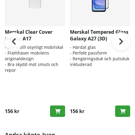
Merskal Clear Cover
Merskal Tempered Glass
Galaxy A17
Galaxy A27 (3D)
- Nästintill osynligt mobilskal
- Härdat glas
- Framhäver mobilens
- Perfekt passform
originaldesign
- Rengöringsduk och putsduk
- Bra skydd mot smuts och
inkluderad
repor
156 kr
156 kr
Andra köpte även