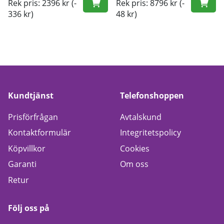
Rek pris: 2396 kr
(-
Rek pris: 8796 kr
(-
336 kr)
48 kr)
Kundtjänst
Telefonshoppen
Prisförfrågan
Avtalskund
Kontaktformulär
Integritetspolicy
Köpvillkor
Cookies
Garanti
Om oss
Retur
Följ oss på