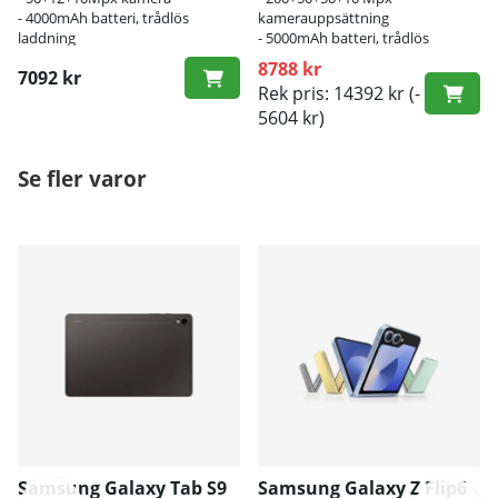
- 4000mAh batteri, trådlös
kamerauppsättning
laddning
- 5000mAh batteri, trådlös
laddning
8788 kr
7092 kr
Rek pris: 14392 kr
(-
5604 kr)
Se fler varor
Samsung Galaxy Tab S9
Samsung Galaxy Z Flip6