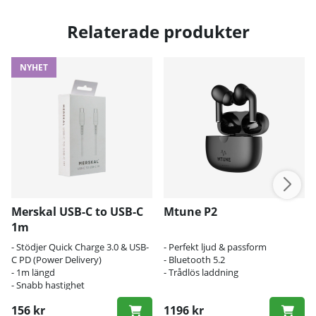
Relaterade produkter
NYHET
Merskal USB-C to USB-C
Mtune P2
1m
- Stödjer Quick Charge 3.0 & USB-
- Perfekt ljud & passform
C PD (Power Delivery)
- Bluetooth 5.2
- 1m längd
- Trådlös laddning
- Snabb hastighet
156 kr
1196 kr