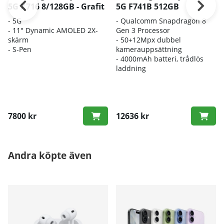
5G X716 8/128GB - Grafit
5G F741B 512GB
-
5G
- Q
ualcomm Snapdragon 8
- 11" Dynamic AMOLED 2X-
Gen 3 Processor
skärm
- 50+
12Mpx dubbel
- S-Pen
kamerauppsättning
- 4000
mAh batteri, trådlös
laddning
7800 kr
12636 kr
Andra köpte även