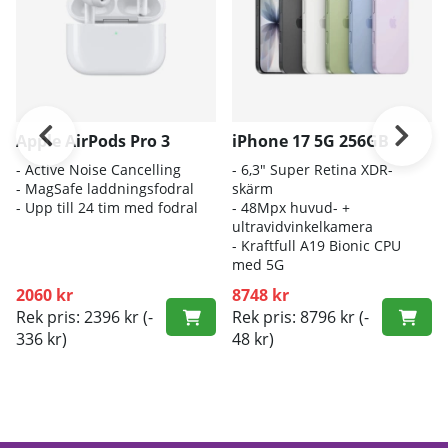
Apple AirPods Pro 3
iPhone 17 5G 256GB
- A
ctive Noise Cancelling
- 6
,3" Super Retina XDR-
- M
agSafe laddningsfodral
skärm
- Up
p till 24 tim med fodral
- 4
8Mpx huvud- +
ultravidvinkelkamera
- K
raftfull A19 Bionic CPU
med 5G
2060 kr
8748 kr
Rek pris: 2396 kr
(-
Rek pris: 8796 kr
(-
336 kr)
48 kr)