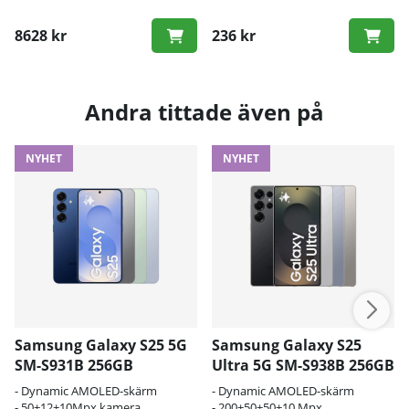
8628 kr
236 kr
Andra tittade även på
NYHET
NYHET
Samsung Galaxy S25 5G
Samsung Galaxy S25
SM-S931B 256GB
Ultra 5G SM-S938B 256GB
- Dynamic AMOLED-skärm
- Dynamic AMOLED-skärm
- 50+12+10Mpx kamera
- 200+50+50+10 Mpx