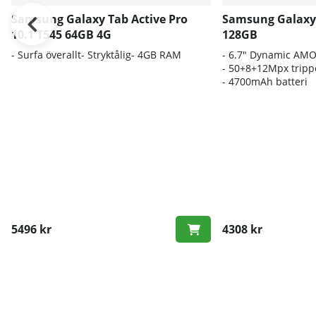
Samsung Galaxy Tab Active Pro
Samsung Galaxy 
10.1 T545 64GB 4G
128GB
- Surfa överallt- Stryktålig- 4GB RAM
- 6.7" Dynamic AM
- 50+8+12Mpx trip
- 4700mAh batteri
5496 kr
4308 kr