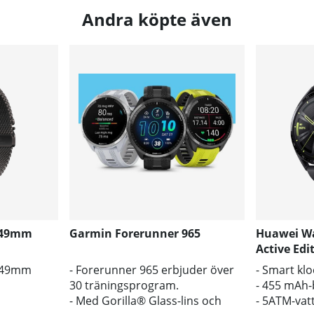
Andra köpte även
2 49mm
Garmin Forerunner 965
Huawei W
Active Edi
anium
2 49mm
- Forerunner 965 erbjuder över
- Smart kl
30 träningsprogram.
- 455 mAh-
- Med Gorilla® Glass-lins och
- 5ATM-vat