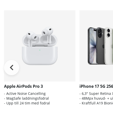
Apple AirPods Pro 3
iPhone 17 5G 25
- A
ctive Noise Cancelling
- 6
,3" Super Retina
- M
agSafe laddningsfodral
- 4
8Mpx huvud- + ul
- Up
p till 24 tim med fodral
- K
raftfull A19 Bio