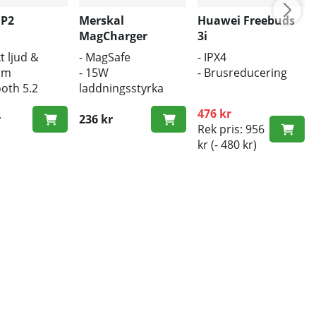
 P2
Merskal
Huawei Freebuds
MagCharger
3i
t ljud &
- MagSafe
- IPX4
rm
- 15W
- Brusreducering
ooth 5.2
laddningsstyrka
ös laddning
- Trådlös laddare
476 kr
r
236 kr
Rek pris: 956
kr
(- 480 kr)