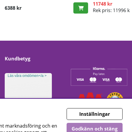
11748 kr
6388 kr
Rek pris: 11996 kr
Kundbetyg
Läs våra omdömen</a >
Inställningar
ant marknadsföring och en
Godkänn och stäng