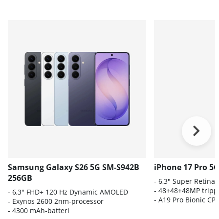
Samsung Galaxy S26 5G SM-S942B
iPhone 17 Pro 5
256GB
- 6,3" Super Retina
- 48+48+48MP trip
- 6
,3" FHD+ 120 Hz Dynamic AMOLED
-
A19 Pro Bionic CP
- E
xynos 2600 2nm-processor
-
4300 mAh-batteri