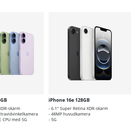
6GB
iPhone 16e 128GB
 XDR-skärm
- 6.1″ Super Retina XDR-skärm
travidvinkelkamera
- 48MP huvudkamera
nic CPU med 5G
- 5G