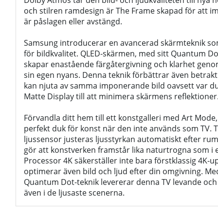
Dolby Atmos tar den bild- och ljudkvaliteten till ny
och stilren ramdesign är The Frame skapad för att 
är påslagen eller avstängd.
Samsung introducerar en avancerad skärmteknik som
för bildkvalitet. QLED-skärmen, med sitt Quantum Dot
skapar enastående färgåtergivning och klarhet genom a
sin egen nyans. Denna teknik förbättrar även betrakt
kan njuta av samma imponerande bild oavsett var du
Matte Display till att minimera skärmens reflektioner
Förvandla ditt hem till ett konstgalleri med Art Mode
perfekt duk för konst när den inte används som TV. 
ljussensor justeras ljusstyrkan automatiskt efter rum
gör att konstverken framstår lika naturtrogna som i 
Processor 4K säkerställer inte bara förstklassig 4K-u
optimerar även bild och ljud efter din omgivning. M
Quantum Dot-teknik levererar denna TV levande och 
även i de ljusaste scenerna.