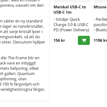
a höjder. Med en modern
imponera, oavsett om den
Merskal USB-C to
Mtune
USB-C 1m
- Stödjer Quick
- Perfek
 sätter en ny standard
Charge 3.0 & USB-C
passfo
-lager av nanokristaller,
PD (Power Delivery)
- Bluet
tt varje kristall lyser i
- 1m längd
- Trådl
ningsvinkeln, så att du
- Snabb hastighet
156 kr
1196 k
 sitter. Dessutom hjälper
.
, där The Frame blir en
Tack vare en inbyggd
mets belysning, vilket
ett galleri. Quantum
pplösning, utan
ed 100 % färgvolym och
verklighetstrogna färger,