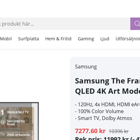
Mobil
Surfplatta
Hem & Fritid
Gaming
Ljud
Utförsäljni
Samsung
Samsung The Fr
QLED 4K Art Mode
- 120Hz, 4x HDMI, HDMI eAr
- 100% Color Volume
-
Smart TV, Dolby Atmos
7277.60 kr
10396 kr
Rek pris: 11992 kr
(- 4