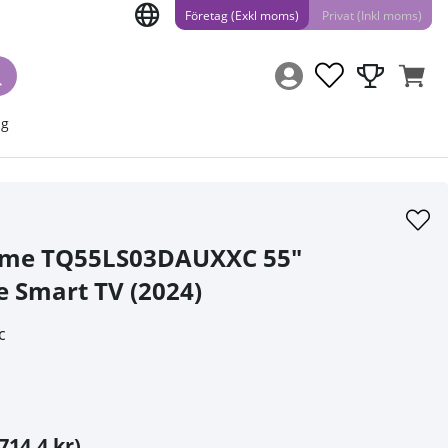
Företag (Exkl moms)
Privat (Inkl moms)
ng
ame TQ55LS03DAUXXC 55"
 Smart TV (2024)
c
714.4 kr)