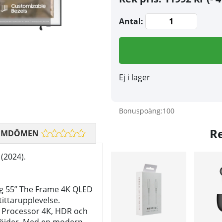
Antal:
Ej i lager
Bonuspoäng:
100
R
OMDÖMEN
(2024).
g 55” The Frame 4K QLED
ittarupplevelse.
 Processor 4K, HDR och