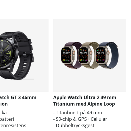
atch GT 3 46mm
Apple Watch Ultra 2 49 mm
tion
Titanium med Alpine Loop
(Medium)
ocka
- Titanboett på 49 mm
batteri
- S9-chip & GPS+ Cellular
tenresistens
- Dubbeltrycksgest