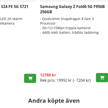
S24 FE 5G S721
Samsung Galaxy Z Fold6 5G F956B
256GB
OLED 2X-skärm
-
Qualcomm Snapdragon 8 Gen 3
pelkamera
Processor
- 50
+12+10Mpx trippla kameror
- 4400
mAh batteri, trådlös laddning
12788 kr
Rek pris: 19992 kr
(- 7204 kr)
Andra köpte även