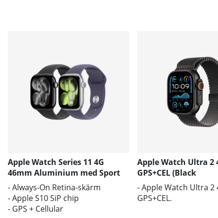
Apple Watch Series 11 4G
Apple Watch Ultra 
46mm Aluminium med Sport
GPS+CEL (Black
Band S/M
Titanium/Black Tit
- Always‑On Retina-skärm
- Apple Watch Ultra 
Milanese Loop) L
- Apple S10 SiP chip
GPS+CEL.
- GPS + Cellular