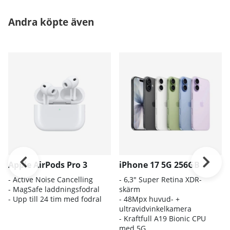
Andra köpte även
Apple AirPods Pro 3
iPhone 17 5G 256GB
- A
ctive Noise Cancelling
- 6
,3" Super Retina XDR-
- M
agSafe laddningsfodral
skärm
- Up
p till 24 tim med fodral
- 4
8Mpx huvud- +
ultravidvinkelkamera
- K
raftfull A19 Bionic CPU
med 5G