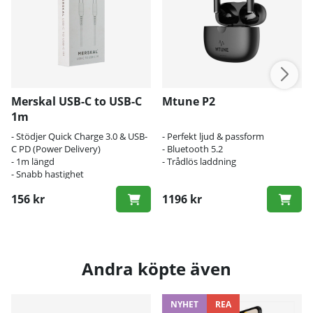
Merskal USB-C to USB-C
Mtune P2
1m
- Stödjer Quick Charge 3.0 & USB-
- Perfekt ljud & passform
C PD (Power Delivery)
- Bluetooth 5.2
- 1m längd
- Trådlös laddning
- Snabb hastighet
156 kr
1196 kr
Andra köpte även
NYHET
REA