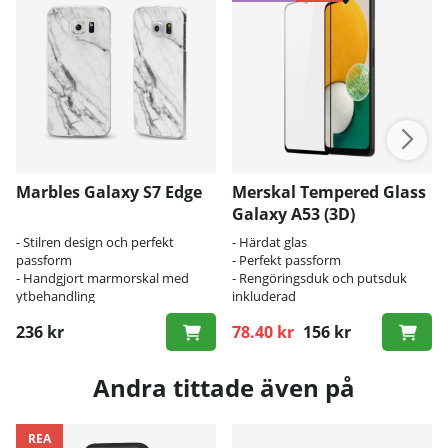
Marbles Galaxy S7 Edge
Merskal Tempered Glass
Galaxy A53 (3D)
- Stilren design och perfekt
- Härdat glas
passform
- Perfekt passform
- Handgjort marmorskal med
- Rengöringsduk och putsduk
ytbehandling
inkluderad
- Specialanpassat för Galaxy S7
236 kr
78.40 kr
156 kr
Edge
Ordinarie pris:
Andra tittade även på
REA