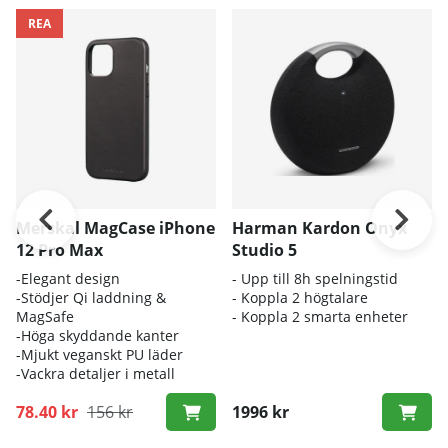
REA
Merskal MagCase iPhone
Harman Kardon Onyx
12 Pro Max
Studio 5
-Elegant design
- Upp till 8h spelningstid
-Stödjer Qi laddning &
- Koppla 2 högtalare
MagSafe
- Koppla 2 smarta enheter
-Höga skyddande kanter
-Mjukt veganskt PU läder
-Vackra detaljer i metall
78.40 kr
156 kr
1996 kr