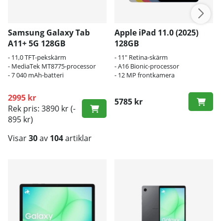
Samsung Galaxy Tab
Apple iPad 11.0 (2025)
A11+ 5G 128GB
128GB
- 11,0 TFT-pekskärm
- 11" Retina-skärm
- MediaTek MT8775-processor
- A16 Bionic-processor
- 7 040 mAh-batteri
- 12 MP frontkamera
2995 kr
5785 kr
Rek pris: 3890 kr
(-
895 kr)
Visar
30
av
104
artiklar
Produkter