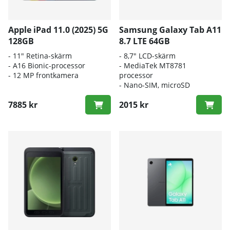
Apple iPad 11.0 (2025) 5G
Samsung Galaxy Tab A11
128GB
8.7 LTE 64GB
- 11" Retina-skärm
- 8,7" LCD-skärm
- A16 Bionic-processor
- MediaTek MT8781
- 12 MP frontkamera
processor
- Nano-SIM, microSD
7885 kr
2015 kr