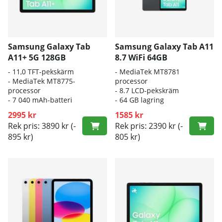
Samsung Galaxy Tab
Samsung Galaxy Tab A11
A11+ 5G 128GB
8.7 WiFi 64GB
- 11,0
TFT-pekskärm
- M
ediaTek MT8781
- M
ediaTek MT8775-
processor
processor
- 8.7 LCD-pekskräm
-
7 040 mAh-batteri
- 6
4 GB lagring
2995 kr
1585 kr
Rek pris: 3890 kr
(-
Rek pris: 2390 kr
(-
895 kr)
805 kr)