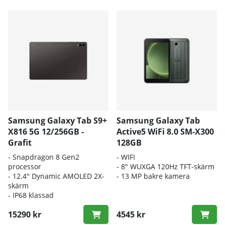
Samsung Galaxy Tab S9+
Samsung Galaxy Tab
X816 5G 12/256GB -
Active5 WiFi 8.0 SM-X300
Grafit
128GB
- S
napdragon 8 Gen2
- WIFI
processor
- 8" WUXGA 120Hz TFT-skärm
- 12.
4" Dynamic AMOLED 2X-
- 13 MP bakre kamera
skärm
-
IP68 klassad
15290 kr
4545 kr