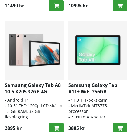
11490 kr
10995 kr
Samsung Galaxy Tab A8
Samsung Galaxy Tab
10.5 X205 32GB 4G
A11+ WiFi 256GB
- Android 11
- 11,0
TFT-pekskärm
- 10.5" FHD 1200p LCD-skärm
- M
ediaTek MT8775-
- 3 GB RAM, 32 GB
processor
flashlagring
-
7 040 mAh-batteri
2895 kr
3885 kr