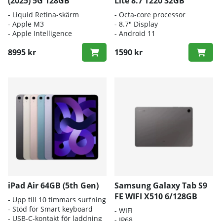
(2025) 5G 128GB
Lite 8.7 T220 32GB
- Liquid Retina-skärm
- Octa-core processor
- Apple M3
- 8.7" Display
- Apple Intelligence
- Android 11
8995 kr
1590 kr
iPad Air 64GB (5th Gen)
Samsung Galaxy Tab S9
FE WIFI X510 6/128GB
- Upp till 10 timmars surfning
- Stöd för Smart keyboard
- WIFI
- USB-C-kontakt för laddning
-
IP68