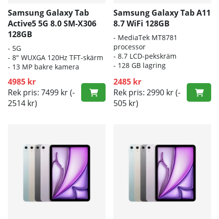
Samsung Galaxy Tab
Samsung Galaxy Tab A11
Active5 5G 8.0 SM-X306
8.7 WiFi 128GB
128GB
- M
ediaTek MT8781
processor
- 5G
- 8.7 LCD-pekskräm
- 8" WUXGA 120Hz TFT-skärm
- 128
GB lagring
- 13 MP bakre kamera
4985 kr
2485 kr
Rek pris: 7499 kr
(-
Rek pris: 2990 kr
(-
2514 kr)
505 kr)