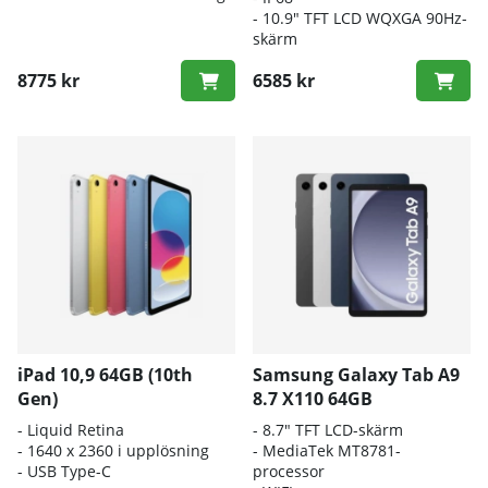
- 10.9" TFT LCD WQXGA 90Hz-
skärm
8775 kr
6585 kr
iPad 10,9 64GB (10th
Samsung Galaxy Tab A9
Gen)
8.7 X110 64GB
- Liquid Retina
- 8.7" TFT LCD-skärm
- 1640 x 2360 i upplösning
- MediaTek MT8781-
- USB Type-C
processor