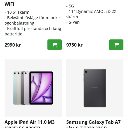
WiFi
-
5G
- 11" Dynamic AMOLED 2X-
- 10,6" skärm
skärm
- Bekvämt läsläge för mindre
- S-Pen
ögonbelastning
- Kraftfull prestanda och lång
batteritid
2990 kr
9750 kr
Apple iPad Air 11.0 M3
Samsung Galaxy Tab A7