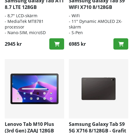
Samsung Galaxy Tab A11
Samsung Galaxy Tab S9
8.7 LTE 128GB
WIFI X710 8/128GB
- 8,7" LCD-skärm
-
WiFi
- MediaTek MT8781
- 11" Dynamic AMOLED 2X-
processor
skärm
- Nano-SIM, microSD
- S-Pen
2945 kr
6985 kr
Lenovo Tab M10 Plus
Samsung Galaxy Tab S9
(3rd Gen) ZAAJ 128GB
5G X716 8/128GB - Grafit