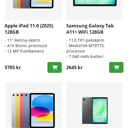
Apple iPad 11.0 (2025)
Samsung Galaxy Tab
128GB
A11+ WiFi 128GB
- 11" Retina-skärm
- 11,0
TFT-pekskärm
- A16 Bionic-processor
- M
ediaTek MT8775-
- 12 MP frontkamera
processor
-
7 040 mAh-batteri
5785 kr
2645 kr