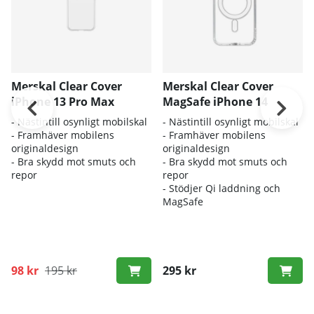
Merskal Clear Cover
Merskal Clear Cover
iPhone 13 Pro Max
MagSafe iPhone 14
- Nästintill osynligt mobilskal
- Nästintill osynligt mobilskal
- Framhäver mobilens
- Framhäver mobilens
originaldesign
originaldesign
- Bra skydd mot smuts och
- Bra skydd mot smuts och
repor
repor
- Stödjer Qi laddning och
MagSafe
98 kr
195 kr
295 kr