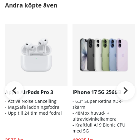
Andra köpte även
Apple AirPods Pro 3
iPhone 17 5G 256GB
- A
ctive Noise Cancelling
- 6
,3" Super Retina XDR-
- M
agSafe laddningsfodral
skärm
- Up
p till 24 tim med fodral
- 4
8Mpx huvud- +
ultravidvinkelkamera
- K
raftfull A19 Bionic CPU
med 5G