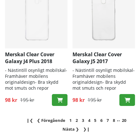
Merskal Clear Cover
Merskal Clear Cover
Galaxy J4 Plus 2018
Galaxy J5 2017
- Nästintill osynligt mobilskal-
- Nästintill osynligt mobilskal-
Framhäver mobilens
Framhäver mobilens
originaldesign- Bra skydd
originaldesign- Bra skydd
mot smuts och repor
mot smuts och repor
98 kr
195 kr
98 kr
195 kr
..
❙❮
❮
Föregående
1
2
3
4
5
6
7
8
20
Nästa
❯
❯❙