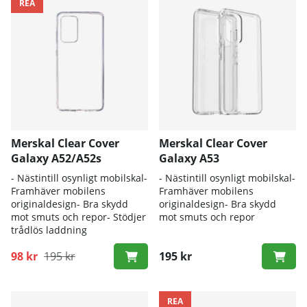
REA
Merskal Clear Cover
Merskal Clear Cover
Galaxy A52/A52s
Galaxy A53
- Nästintill osynligt mobilskal-
- Nästintill osynligt mobilskal-
Framhäver mobilens
Framhäver mobilens
originaldesign- Bra skydd
originaldesign- Bra skydd
mot smuts och repor- Stödjer
mot smuts och repor
trådlös laddning
98 kr
195 kr
195 kr
REA