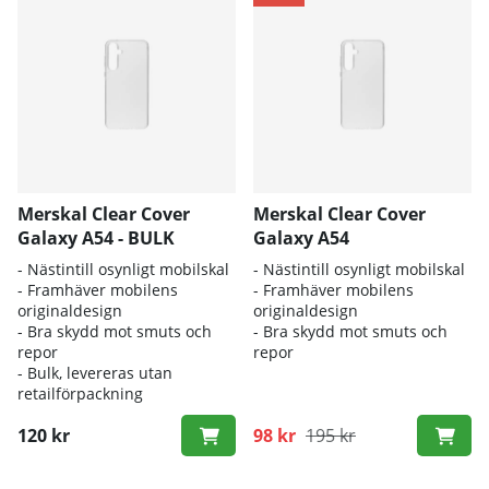
Merskal Clear Cover
Merskal Clear Cover
Galaxy A54 - BULK
Galaxy A54
- Nästintill osynligt mobilskal
- Nästintill osynligt mobilskal
- Framhäver mobilens
- Framhäver mobilens
originaldesign
originaldesign
- Bra skydd mot smuts och
- Bra skydd mot smuts och
repor
repor
- Bulk, levereras utan
retailförpackning
120 kr
98 kr
195 kr