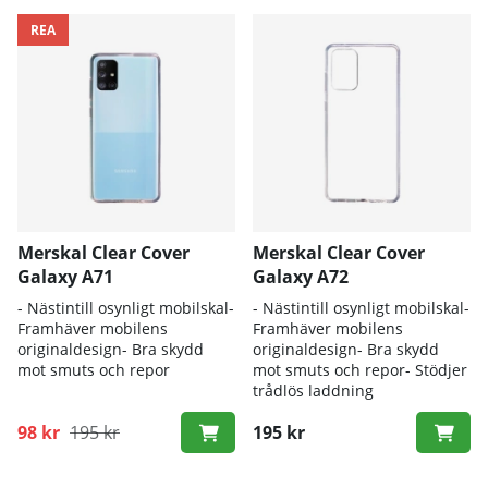
REA
Merskal Clear Cover
Merskal Clear Cover
Galaxy A71
Galaxy A72
- Nästintill osynligt mobilskal-
- Nästintill osynligt mobilskal-
Framhäver mobilens
Framhäver mobilens
originaldesign- Bra skydd
originaldesign- Bra skydd
mot smuts och repor
mot smuts och repor- Stödjer
trådlös laddning
98 kr
195 kr
195 kr