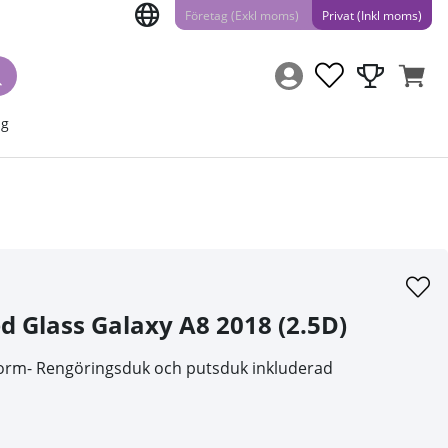
Företag (Exkl moms)
Privat (Inkl moms)
ng
 Glass Galaxy A8 2018 (2.5D)
sform- Rengöringsduk och putsduk inkluderad