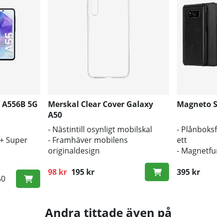
 A556B 5G
Merskal Clear Cover Galaxy
Magneto S
A50
- Nästintill osynligt mobilskal
- Plånboksf
D+ Super
- Framhäver mobilens
ett
originaldesign
- Magnetfun
- Bra skydd mot smuts och repor
med enbart
98 kr
195 kr
- Enkelt åt
395 kr
Ordinarie pris:
50
och reglag
Andra tittade även på