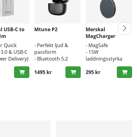
l USB-C to
Mtune P2
Merskal
 1m
MagCharger
er Quick
- Perfekt ljud &
- MagSafe
 3.0 & USB-C
passform
- 15W
er Delivery)
- Bluetooth 5.2
laddningsstyrka
ngd
- Trådlös laddning
- Trådlös laddare
 hastighet
1495 kr
295 kr