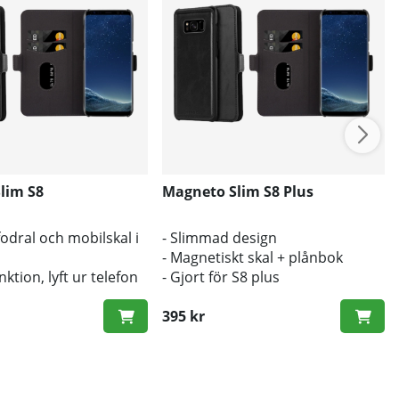
lim S8
Magneto Slim S8 Plus
odral och mobilskal i
- Slimmad design
- Magnetiskt skal + plånbok
ktion, lyft ur telefon
- Gjort för S8 plus
 skal vid behov
komst av alla knappar
395 kr
e