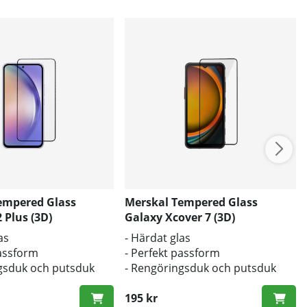
empered Glass
Merskal Tempered Glass
 Plus (3D)
Galaxy Xcover 7 (3D)
as
- Härdat glas
passform
- Perfekt passform
gsduk och putsduk
- Rengöringsduk och putsduk
inkluderad
195 kr