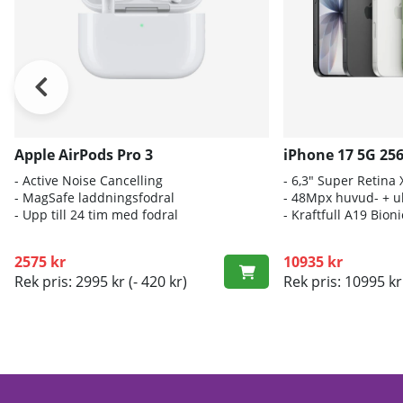
Apple AirPods Pro 3
iPhone 17 5G 25
- A
ctive Noise Cancelling
- 6
,3" Super Retina
- M
agSafe laddningsfodral
- 4
8Mpx huvud- + ul
- Up
p till 24 tim med fodral
- K
raftfull A19 Bio
2575 kr
10935 kr
Rek pris: 2995 kr
(- 420 kr)
Rek pris: 10995 kr