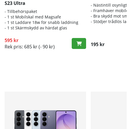
S23 Ultra
- Nästintill osynligt
- Framhäver mobile
- Tillbehörspaket
- Bra skydd mot sm
- 1 st Mobilskal med Magsafe
- Stödjer trådlös la
- 1 st Laddare 18w för snabb laddning
- 1 st Skärmskydd av härdat glas
595 kr
195 kr
Rek pris: 685 kr
(- 90 kr)