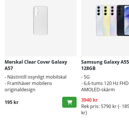
Merskal Clear Cover Galaxy
Samsung Galaxy A55
A57
128GB
- Nästintill osynligt mobilskal
- 5G
- Framhäver mobilens
- 6,6-tums 120 Hz FH
originaldesign
AMOLED-skärm
- Bra skydd mot smuts och repor
- 5000 mAh-batteri
3940 kr
195 kr
Rek pris: 5790 kr
(- 18
kr)