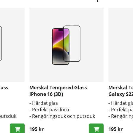
lass
Merskal Tempered Glass
Merskal T
iPhone 16 (3D)
Galaxy S22
- Härdat glas
- Härdat gl
- Perfekt passform
- Perfekt 
putsduk
- Rengöringsduk och putsduk
- Rengörin
inkluderad
inkluderad
195 kr
195 kr