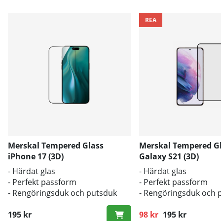
REA
Merskal Tempered Glass
Merskal Tempered G
iPhone 17 (3D)
Galaxy S21 (3D)
- Härdat glas
- Härdat glas
- Perfekt passform
- Perfekt passform
- Rengöringsduk och putsduk
- Rengöringsduk och 
inkluderad
inkluderad
195 kr
98 kr
195 kr
Ordinarie pris: