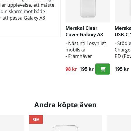
lklar upplevelse, ett måste
ar din skärm mot både
r att passa Galaxy A8
Merskal Clear
Merska
Cover Galaxy A8
USB-C
2018
- Nästintill osynligt
- Stödj
mobilskal
Charge
- Framhäver
PD (Pow
mobilens
- 1m lä
originaldesign
98 kr
195 kr
- Snabb
195 kr
Ordinarie pris:
- Bra skydd mot
smuts och repor
Andra köpte även
REA