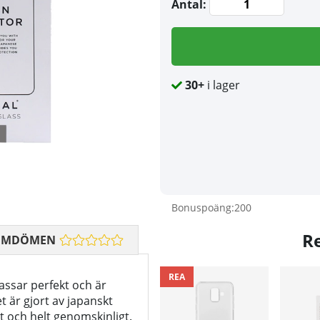
Antal:
30+
i lager
Bonuspoäng:
200
R
OMDÖMEN
REA
assar perfekt och är
et är gjort av japanskt
nt och helt genomskinligt.