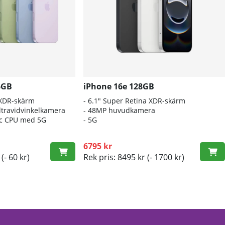
6GB
iPhone 16e 128GB
 XDR-skärm
- 6.1″ Super Retina XDR-skärm
travidvinkelkamera
- 48MP huvudkamera
nic CPU med 5G
- 5G
6795 kr
(- 60 kr)
Rek pris: 8495 kr
(- 1700 kr)