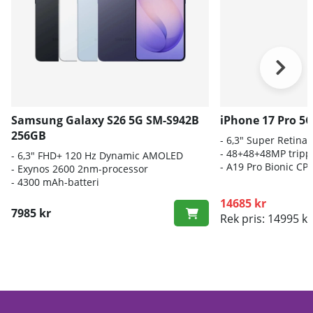
Samsung Galaxy S26 5G SM-S942B
iPhone 17 Pro 5
256GB
- 6,3" Super Retina
- 48+48+48MP trip
- 6
,3" FHD+ 120 Hz Dynamic AMOLED
-
A19 Pro Bionic CP
- E
xynos 2600 2nm-processor
-
4300 mAh-batteri
14685 kr
7985 kr
Rek pris: 14995 kr