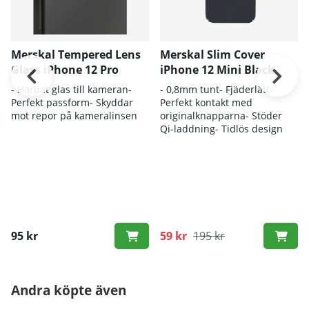
Merskal Tempered Lens
Merskal Slim Cover
Glass iPhone 12 Pro
iPhone 12 Mini Black
- Härdat glas till kameran-
- 0,8mm tunt- Fjäderlätt-
Perfekt passform- Skyddar
Perfekt kontakt med
mot repor på kameralinsen
originalknapparna- Stöder
Qi-laddning- Tidlös design
95 kr
59 kr
195 kr
Andra köpte även