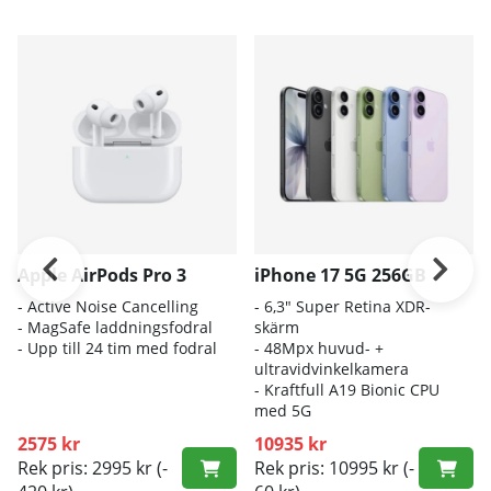
Apple AirPods Pro 3
iPhone 17 5G 256GB
- A
ctive Noise Cancelling
- 6
,3" Super Retina XDR-
- M
agSafe laddningsfodral
skärm
- Up
p till 24 tim med fodral
- 4
8Mpx huvud- +
ultravidvinkelkamera
- K
raftfull A19 Bionic CPU
med 5G
2575 kr
10935 kr
Rek pris: 2995 kr
(-
Rek pris: 10995 kr
(-