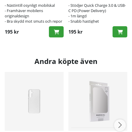
- Nästintill osynligt mobilskal
- Stödjer Quick Charge 3.0 & USB-
- Framhäver mobilens
C PD (Power Delivery)
originaldesign
- 1m längd
- Bra skydd mot smuts och repor
- Snabb hastighet
195 kr
195 kr
Andra köpte även