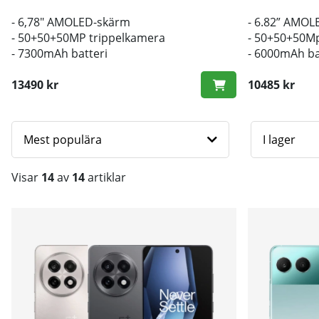
- 6,78" AMOLED-skärm
- 6.82” AMO
- 50+50+50MP trippelkamera
- 50+50+50Mp
- 7300mAh batteri
- 6000mAh ba
13490 kr
10485 kr
Mest populära
I lager
Visar
14
av
14
artiklar
Produkter