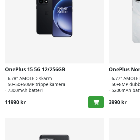
OnePlus 15 5G 12/256GB
OnePlus Nor
- 6,78" AMOLED-skärm
- 6.77" AMOLE
- 50+50+50MP trippelkamera
- 50+8MP dub
- 7300mAh batteri
- 5200mAh batt
11990 kr
3990 kr