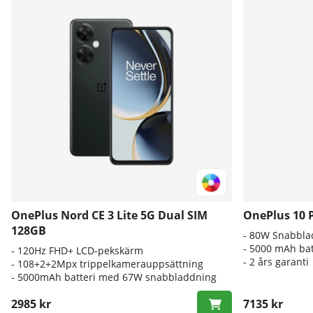
OnePlus Nord CE 3 Lite 5G Dual SIM
OnePlus 10 
128GB
- 80W Snabbla
- 5000 mAh bat
-
120Hz FHD+ LCD-pekskärm
- 2 års garanti
- 108
+2+2Mpx trippelkamerauppsättning
- 5000
mAh batteri med 67W snabbladdning
2985 kr
7135 kr