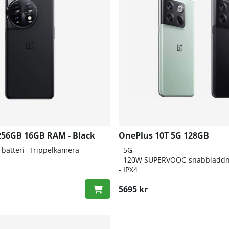
256GB 16GB RAM - Black
OnePlus 10T 5G 128GB
batteri- Trippelkamera
- 5G
- 120W SUPERVOOC-snabbladdn
- IPX4
5695 kr