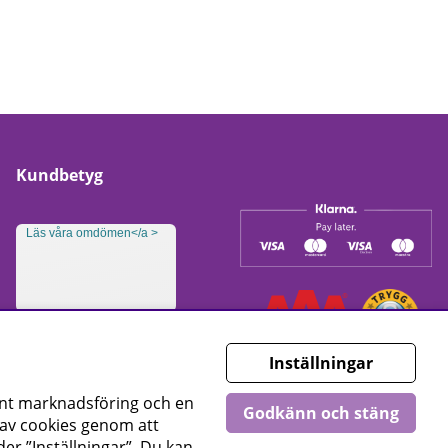
Kundbetyg
Läs våra omdömen</a >
Inställningar
ant marknadsföring och en
Godkänn och stäng
g av cookies genom att
er ”Inställningar”. Du kan