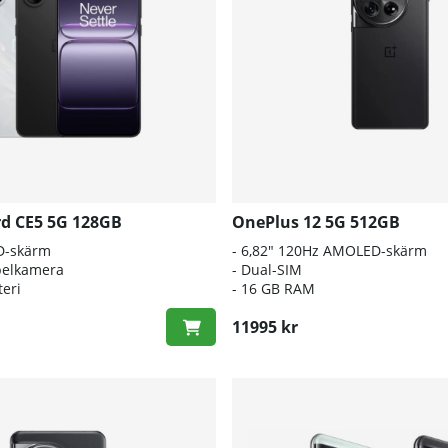
d CE5 5G 128GB
OnePlus 12 5G 512GB
D-skärm
- 6,82" 120Hz AMOLED-skärm
belkamera
- Dual-SIM
eri
- 16 GB RAM
11995 kr