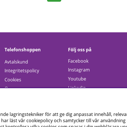
Telefonshoppen
Följ oss på
Facebook
Avtalskund
Instagram
Integritetspolicy
Youtube
Cookies
Linkedin
Om oss
e lagringstekniker för att ge dig anpassat innehåll, relev
 har läst vår cookiepolicy och samtycker till vår användnin
st kontrollera vilka cookies som sparas i din webbläsare und