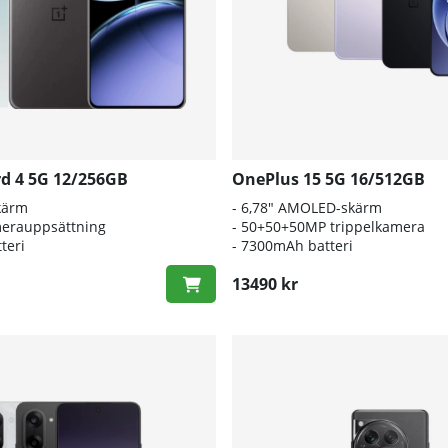
d 4 5G 12/256GB
OnePlus 15 5G 16/512GB
kärm
- 6,78" AMOLED-skärm
erauppsättning
- 50+50+50MP trippelkamera
teri
- 7300mAh batteri
13490 kr