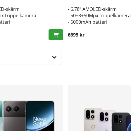
LED-skärm
- 6.78” AMOLED-skärm
x trippelkamera
- 50+8+50Mpx trippelkamera
tteri
- 6000mAh batteri
6695 kr