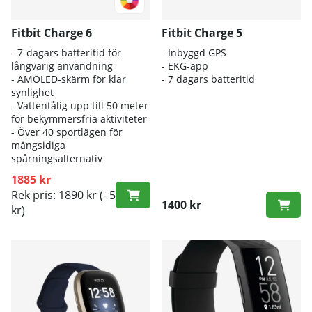
Fitbit Charge 6
Fitbit Charge 5
- 7-dagars batteritid för
- Inbyggd GPS
långvarig användning
- EKG-app
- AMOLED-skärm för klar
- 7 dagars batteritid
synlighet
- Vattentålig upp till 50 meter
för bekymmersfria aktiviteter
- Över 40 sportlägen för
mångsidiga
spårningsalternativ
1885 kr
Rek pris: 1890 kr
(- 5
1400 kr
kr)