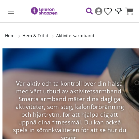
Hem
Hem & Fritid
Aktivitetsarmband
Var aktiv och ta kontroll över din hälsa
med vårt utbud av aktivitetsarmband.
Smarta armband mäter dina dagliga
aktiviteter, som steg, kaloriförbränning
och hjärtrytm, för att hjälpa dig att
uppnå dina fitnessmål. Du kan också
spela in sömnkvaliteten för att se hur du
sover.