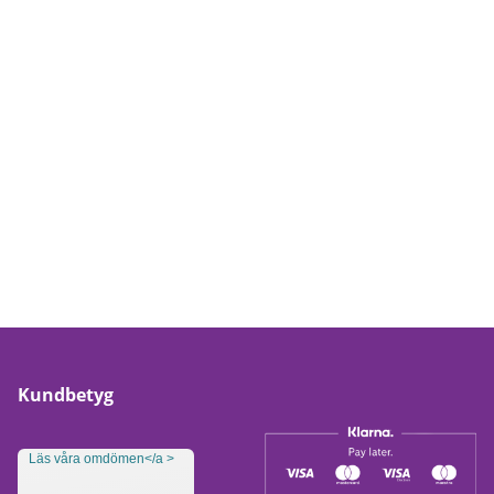
Kundbetyg
Läs våra omdömen</a >