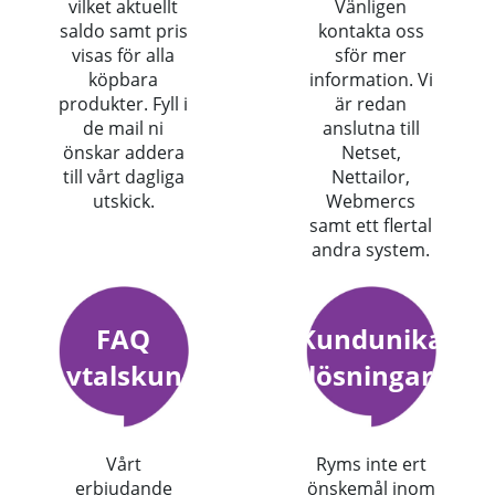
vilket aktuellt
Vänligen
saldo samt pris
kontakta oss
visas för alla
sför mer
köpbara
information. Vi
produkter. Fyll i
är redan
de mail ni
anslutna till
önskar addera
Netset,
till vårt dagliga
Nettailor,
utskick.
Webmercs
samt ett flertal
andra system.
FAQ
Kundunika
Avtalskund
lösningar
Vårt
Ryms inte ert
erbjudande
önskemål inom