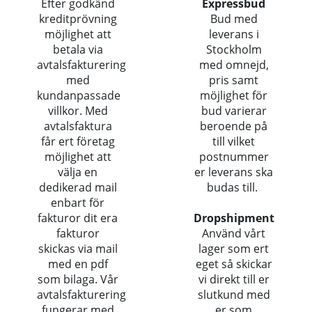
Efter godkänd
Expressbud
kreditprövning
Bud med
möjlighet att
leverans i
betala via
Stockholm
avtalsfakturering
med omnejd,
med
pris samt
kundanpassade
möjlighet för
villkor. Med
bud varierar
avtalsfaktura
beroende på
får ert företag
till vilket
möjlighet att
postnummer
välja en
er leverans ska
dedikerad mail
budas till.
enbart för
fakturor dit era
Dropshipment
fakturor
Använd vårt
skickas via mail
lager som ert
med en pdf
eget så skickar
som bilaga. Vår
vi direkt till er
avtalsfakturering
slutkund med
fungerar med
er som