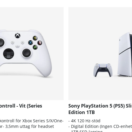
troll - Vit (Series
Sony PlayStation 5 (PS5) Sl
Edition 1TB
kontroll för Xbox Series S/X/One-
- 4
K 120 Hz-stöd
or- 3,5mm uttag för headset
- D
igital Edition (Ingen CD-enhet
- 1
TB SSD-lagring