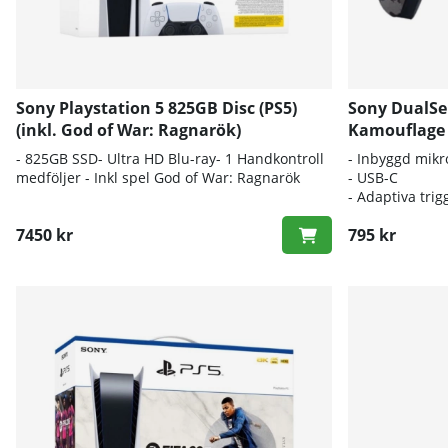
Sony Playstation 5 825GB Disc (PS5)
Sony DualSen
(inkl. God of War: Ragnarök)
Kamouflage
- 825GB SSD- Ultra HD Blu-ray- 1 Handkontroll
- Inbyggd mikr
medföljer - Inkl spel God of War: Ragnarök
- USB-C
- Adaptiva trig
7450 kr
795 kr