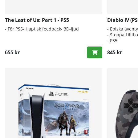
The Last of Us: Part 1 - PS5
Diablo IV (PS
- För PS5- Haptisk feedback- 3D-ljud
- Episka äventy
- Stoppa Lilit
- PS5
655 kr
845 kr