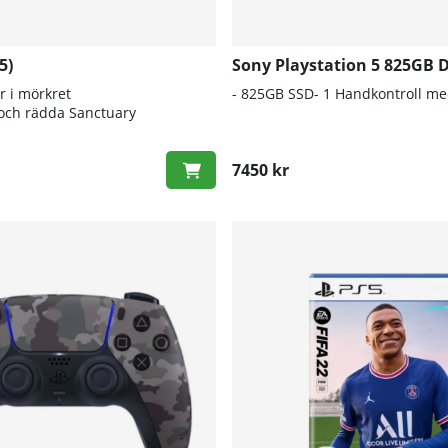
5)
Sony Playstation 5 825GB D
r i mörkret
- 825GB SSD- 1 Handkontroll me
h och rädda Sanctuary
7450 kr