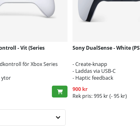
troll - Vit (Series
Sony DualSense - White (PS5
dkontroll för Xbox Series
- Create-knapp
- Laddas via USB-C
 ytor
- Haptic feedback
g för headset
900 kr
Rek pris: 995 kr
(- 95 kr)