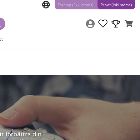
Företag (Exkl moms)
Privat (Inkl moms)
ng
t förbättra din