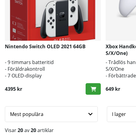
Nintendo Switch OLED 2021 64GB
Xbox Handkon
S/X/One)
- 9 timmars batteritid
- Trådlös han
- Föräldrakontroll
S/X/One
- 7 OLED-display
- Förbättrade
- 3,5mm utta
4395 kr
649 kr
Mest populära
I lager
Visar
20
av
20
artiklar