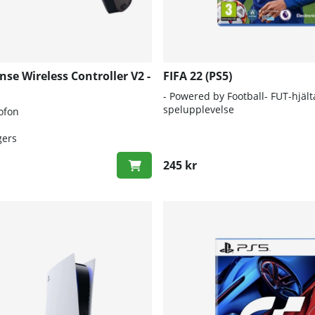
se Wireless Controller V2 -
FIFA 22 (PS5)
- Powered by Football- FUT-hjälta
spelupplevelse
ofon
gers
245 kr