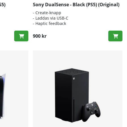
S5)
Sony DualSense - Black (PS5) (Original)
- Create-knapp
- Laddas via USB-C
- Haptic feedback
900 kr