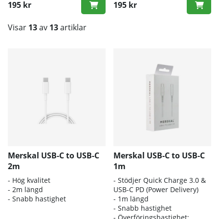
195 kr
195 kr
Visar
13
av
13
artiklar
Produkter
Merskal USB-C to USB-C
Merskal USB-C to USB-C
2m
1m
- Hög kvalitet
- Stödjer Quick Charge 3.0 &
- 2m längd
USB-C PD (Power Delivery)
- Snabb hastighet
- 1m längd
- Snabb hastighet
- Överföringshastighet: