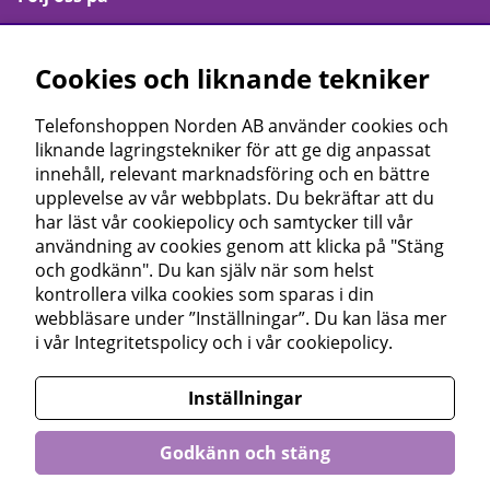
Facebook
Cookies och liknande tekniker
Instagram
Youtube
Telefonshoppen Norden AB använder cookies och
Linkedin
liknande lagringstekniker för att ge dig anpassat
innehåll, relevant marknadsföring och en bättre
upplevelse av vår webbplats. Du bekräftar att du
har läst vår cookiepolicy och samtycker till vår
Läs våra omdömen</a >
användning av cookies genom att klicka på "Stäng
och godkänn". Du kan själv när som helst
kontrollera vilka cookies som sparas i din
webbläsare under ”Inställningar”. Du kan läsa mer
i vår
Integritetspolicy
och i vår
cookiepolicy
.
Inställningar
Godkänn och stäng