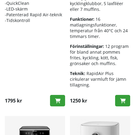
-QuickClean
kycklingklubbor, 5 laxfiléer
-LED-skärm
eller 7 muffins.
-Patenterad Rapid Air-teknik
Funktioner:
16
-Tidskontroll
matlagningsfunktioner,
temperatur från 40°C och 24
timmars timer.
Förinställningar:
12 program
för bland annat pommes
frites, kyckling, kött, fisk,
grönsaker och muffins.
Teknik:
RapidAir Plus
cirkulerar varmluft för jämn
tillagning.
1795 kr
1250 kr