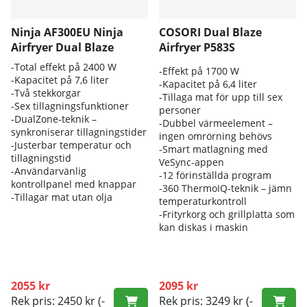
Ninja AF300EU Ninja
COSORI Dual Blaze
Airfryer Dual Blaze
Airfryer P583S
-Total effekt på 2400 W
-Effekt på 1700 W
-Kapacitet på 7,6 liter
-Kapacitet på 6,4 liter
-Två stekkorgar
-Tillaga mat för upp till sex
-Sex tillagningsfunktioner
personer
-DualZone-teknik –
-Dubbel värmeelement –
synkroniserar tillagningstider
ingen omrörning behövs
-Justerbar temperatur och
-Smart matlagning med
tillagningstid
VeSync-appen
-Användarvänlig
-12 förinställda program
kontrollpanel med knappar
-360 ThermoIQ-teknik – jämn
-Tillagar mat utan olja
temperaturkontroll
-Frityrkorg och grillplatta som
kan diskas i maskin
2055 kr
2095 kr
Rek pris: 2450 kr
(-
Rek pris: 3249 kr
(-