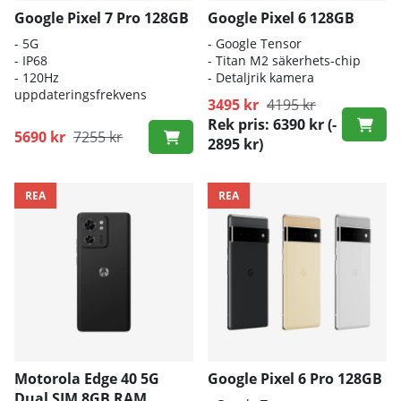
Google Pixel 7 Pro 128GB
Google Pixel 6 128GB
- 5G
- Google Tensor
- IP68
- Titan M2 säkerhets-chip
- 120Hz
- Detaljrik kamera
uppdateringsfrekvens
3495 kr
4195 kr
Rek pris: 6390 kr
(-
5690 kr
7255 kr
2895 kr)
REA
REA
Motorola Edge 40 5G
Google Pixel 6 Pro 128GB
Dual SIM 8GB RAM