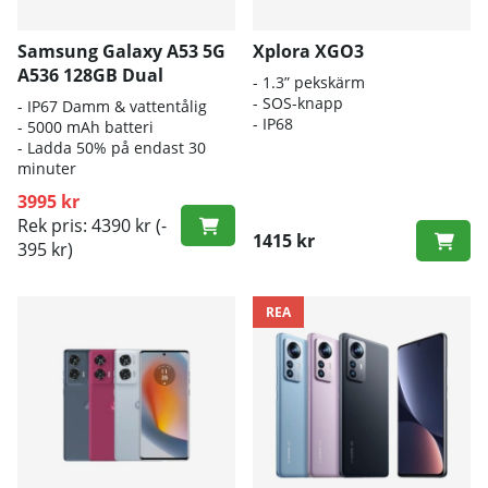
Samsung Galaxy A53 5G
Xplora XGO3
A536 128GB Dual
- 1.3” pekskärm
-
SOS-knapp
- IP67 Damm & vattentålig
- IP68
- 5000 mAh batteri
- Ladda 50% på endast 30
minuter
3995 kr
Rek pris: 4390 kr
(-
1415 kr
395 kr)
REA