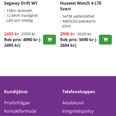
Segway Drift W1
Huawei Watch 4 LTE
Svart
- 15km räckvidd
- 12 km/h hastighet
- 5
ATM vattentäthet
- Lätt och smidig
-
AMOLED-pekskärm
- eSim
2495 kr
2995 kr
2996 kr
3620 kr
Rek pris: 4990 kr
(-
Rek pris: 5690 kr
(-
2495 kr)
2694 kr)
Kundtjänst
Telefonshoppen
Prisförfrågan
Avtalskund
Kontaktformulär
Integritetspolicy