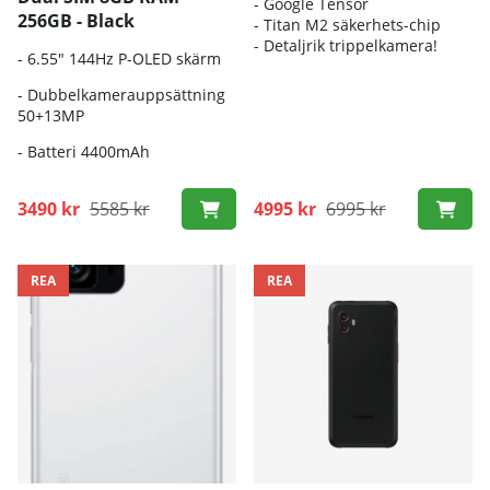
- Google Tensor
256GB - Black
- Titan M2 säkerhets-chip
- Detaljrik trippelkamera!
- 6.55" 144Hz P-OLED skärm
- Dubbelkamerauppsättning
50+13MP
- Batteri 4400mAh
3490 kr
5585 kr
4995 kr
6995 kr
REA
REA