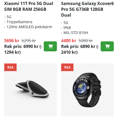
Xiaomi 11T Pro 5G Dual
Samsung Galaxy Xcover6
SIM 8GB RAM 256GB
Pro 5G G736B 128GB
Dual
- 5G
- Trippelkamera
- 5G
- 120Hz AMOLED-pekskärm
- IP68
- MIL-STD 810H
5696 kr
6295 kr
4480 kr
5080 kr
Rek pris: 6990 kr
(-
Rek pris: 6890 kr
(-
1294 kr)
2410 kr)
REA
REA