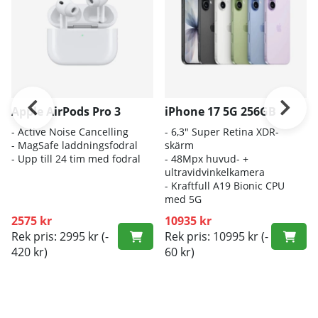
Apple AirPods Pro 3
iPhone 17 5G 256GB
- A
ctive Noise Cancelling
- 6
,3" Super Retina XDR-
- M
agSafe laddningsfodral
skärm
- Up
p till 24 tim med fodral
- 4
8Mpx huvud- +
ultravidvinkelkamera
- K
raftfull A19 Bionic CPU
med 5G
2575 kr
10935 kr
Rek pris: 2995 kr
(-
Rek pris: 10995 kr
(-
420 kr)
60 kr)