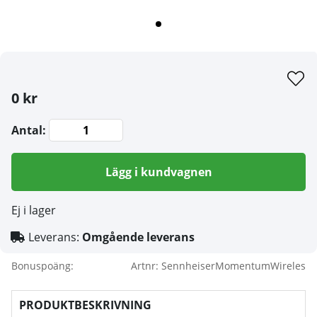
0 kr
Antal:
Lägg i kundvagnen
Ej i lager
Leverans:
Omgående leverans
Bonuspoäng:
Artnr:
SennheiserMomentumWireles
PRODUKTBESKRIVNING