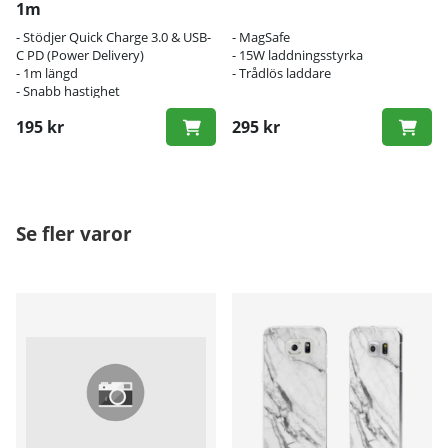
1m
- Stödjer Quick Charge 3.0 & USB-
- MagSafe
C PD (Power Delivery)
- 15W laddningsstyrka
- 1m längd
- Trådlös laddare
- Snabb hastighet
195 kr
295 kr
Se fler varor