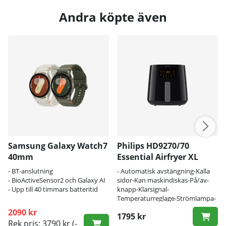
Andra köpte även
Samsung Galaxy Watch7
Philips HD9270/70
40mm
Essential Airfryer XL
- BT-anslutning
- Automatisk avstängning-Kalla
- BioActiveSensor2 och Galaxy AI
sidor-Kan maskindiskas-På/av-
- Upp till 40 timmars batteritid
knapp-Klarsignal-
Temperaturreglage-Strömlampa-
QuickClean-LED-skärm-
2090 kr
1795 kr
Patenterad Rapid Air-teknik-
Rek pris: 3790 kr
(-
Tidskontroll