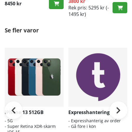
3800 kr
8450 kr
Rek pris: 5295 kr
(-
1495 kr)
Se fler varor
iPhone 13 512GB
Expresshantering
- 5G
- Expresshanterig av order
- Super Retina XDR-skärm
- Gå före i kön
- iOS 15