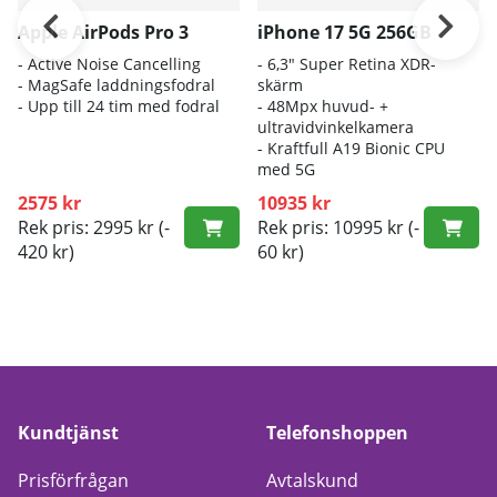
Apple AirPods Pro 3
iPhone 17 5G 256GB
- A
ctive Noise Cancelling
- 6
,3" Super Retina XDR-
- M
agSafe laddningsfodral
skärm
- Up
p till 24 tim med fodral
- 4
8Mpx huvud- +
ultravidvinkelkamera
- K
raftfull A19 Bionic CPU
med 5G
2575 kr
10935 kr
Rek pris: 2995 kr
(-
Rek pris: 10995 kr
(-
420 kr)
60 kr)
Kundtjänst
Telefonshoppen
Prisförfrågan
Avtalskund