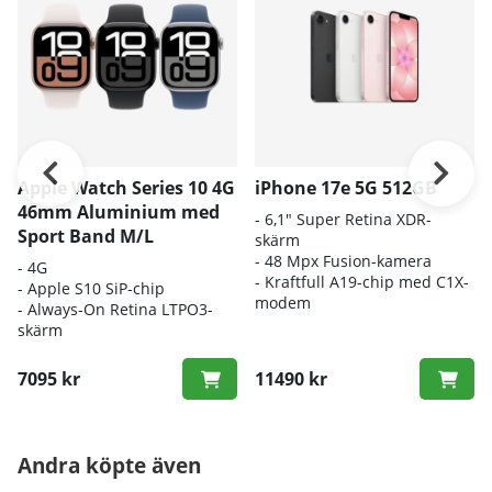
Apple Watch Series 10 4G
iPhone 17e 5G 512GB
46mm Aluminium med
- 6
,1" Super Retina XDR-
Sport Band M/L
skärm
- 4
8 Mpx Fusion-kamera
- 4G
- K
raftfull A19-chip med C1X-
- Apple S10 SiP-chip
modem
- Always-On Retina LTPO3-
skärm
7095 kr
11490 kr
Andra köpte även