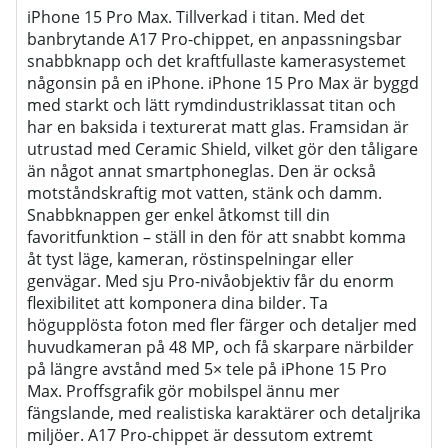
iPhone 15 Pro Max. Tillverkad i titan. Med det
banbrytande A17 Pro-chippet, en anpassningsbar
snabbknapp och det kraftfullaste kamerasystemet
någonsin på en iPhone. iPhone 15 Pro Max är byggd
med starkt och lätt rymdindustriklassat titan och
har en baksida i texturerat matt glas. Framsidan är
utrustad med Ceramic Shield, vilket gör den tåligare
än något annat smartphoneglas. Den är också
motståndskraftig mot vatten, stänk och damm.
Snabbknappen ger enkel åtkomst till din
favoritfunktion – ställ in den för att snabbt komma
åt tyst läge, kameran, röstinspelningar eller
genvägar. Med sju Pro-nivåobjektiv får du enorm
flexibilitet att komponera dina bilder. Ta
högupplösta foton med fler färger och detaljer med
huvudkameran på 48 MP, och få skarpare närbilder
på längre avstånd med 5× tele på iPhone 15 Pro
Max. Proffsgrafik gör mobilspel ännu mer
fängslande, med realistiska karaktärer och detaljrika
miljöer. A17 Pro-chippet är dessutom extremt