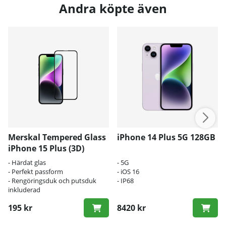
Andra köpte även
Merskal Tempered Glass
iPhone 14 Plus 5G 128GB
iPhone 15 Plus (3D)
- Härdat glas
- 5G
- Perfekt passform
- iOS 16
- Rengöringsduk och putsduk
- IP68
inkluderad
195 kr
8420 kr