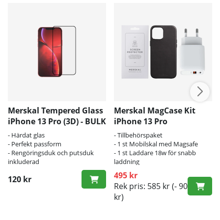
Merskal Tempered Glass
Merskal MagCase Kit
iPhone 13 Pro (3D) - BULK
iPhone 13 Pro
- Härdat glas
- Tillbehörspaket
- Perfekt passform
- 1 st Mobilskal med Magsafe
- Rengöringsduk och putsduk
- 1 st Laddare 18w för snabb
inkluderad
laddning
495 kr
120 kr
Rek pris: 585 kr
(- 90
kr)