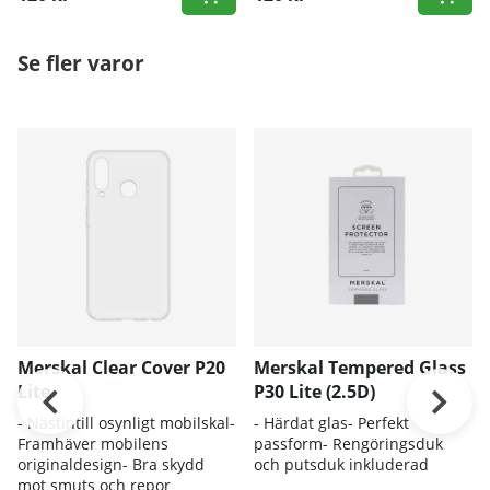
Se fler varor
Merskal Clear Cover P20
Merskal Tempered Glass
Lite
P30 Lite (2.5D)
- Nästintill osynligt mobilskal-
- Härdat glas- Perfekt
Framhäver mobilens
passform- Rengöringsduk
originaldesign- Bra skydd
och putsduk inkluderad
mot smuts och repor