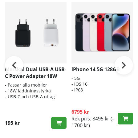
Merskal Dual USB-A USB-
iPhone 14 5G 128GB
C Power Adapter 18W
- 5G
- iOS 16
- Passar alla mobiler
- IP68
- 18W laddningsstyrka
- USB-C och USB-A uttag
6795 kr
Rek pris: 8495 kr
(-
195 kr
1700 kr)