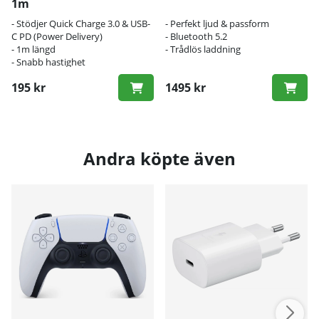
1m
- Stödjer Quick Charge 3.0 & USB-
- Perfekt ljud & passform
C PD (Power Delivery)
- Bluetooth 5.2
- 1m längd
- Trådlös laddning
- Snabb hastighet
195 kr
1495 kr
Andra köpte även