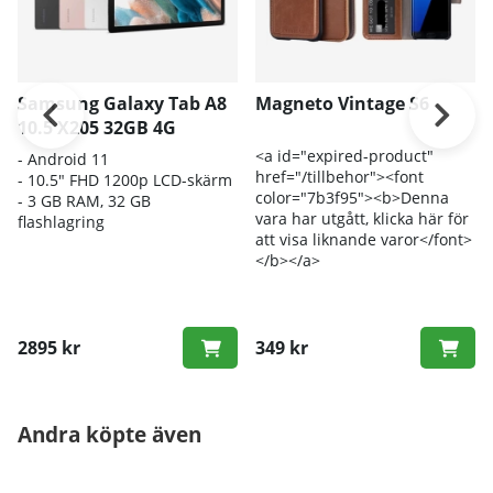
Samsung Galaxy Tab A8
Magneto Vintage S6
10.5 X205 32GB 4G
<a id="expired-product"
- Android 11
href="/tillbehor"><font
- 10.5" FHD 1200p LCD-skärm
color="7b3f95"><b>Denna
- 3 GB RAM, 32 GB
vara har utgått, klicka här för
flashlagring
att visa liknande varor</font>
</b></a>
2895 kr
349 kr
Andra köpte även