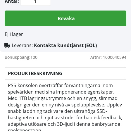
Antal:
Bevaka
Ej i lager
Leverans:
Kontakta kundtjänst (EOL)
Bonuspoäng:
100
Artnr:
1000040594
PRODUKTBESKRIVNING
PS5-konsolen överträffar förväntningarna inom
spelvärlden med sina imponerande egenskaper.
Med 1TB lagringsutrymme och en snygg, slimmad
design ger den en ny nivå av spelupplevelse. Upplev
snabb laddning tack vare den ultrahöga SSD-
hastigheten och njut av stödet för haptisk feedback,
adaptiva utlösare och 3D-ljud i denna banbrytande
spelgeneration.