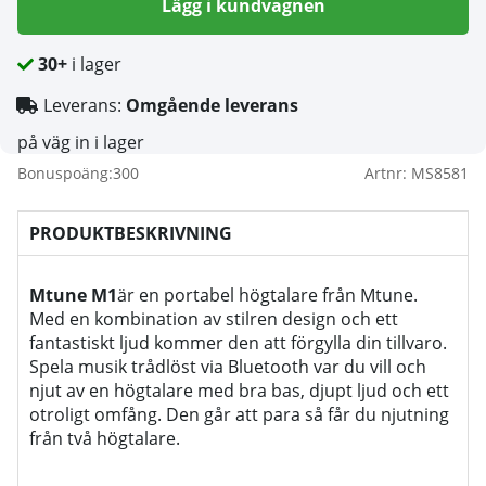
Lägg i kundvagnen
30+
i lager
Leverans:
Omgående leverans
på väg in i lager
Bonuspoäng:
300
Artnr:
MS8581
PRODUKTBESKRIVNING
Mtune M1
är en portabel högtalare från Mtune.
Med en kombination av stilren design och ett
fantastiskt ljud kommer den att förgylla din tillvaro.
Spela musik trådlöst via Bluetooth var du vill och
njut av en högtalare med bra bas, djupt ljud och ett
otroligt omfång. Den går att para så får du njutning
från två högtalare.