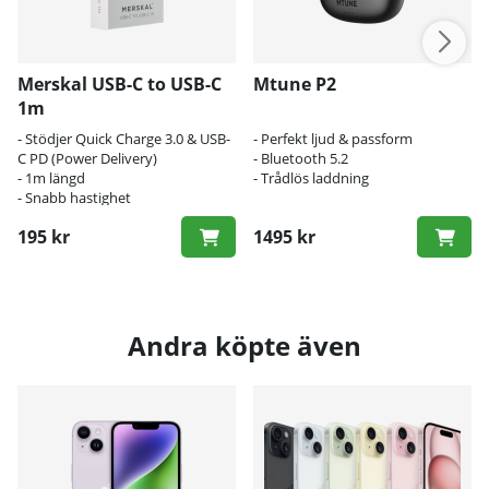
Merskal USB-C to USB-C
Mtune P2
1m
- Stödjer Quick Charge 3.0 & USB-
- Perfekt ljud & passform
C PD (Power Delivery)
- Bluetooth 5.2
- 1m längd
- Trådlös laddning
- Snabb hastighet
195 kr
1495 kr
Andra köpte även