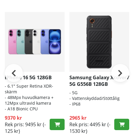
iPhone 16 5G 128GB
Samsung Galaxy Xcover7
5G G556B 128GB
- 6.1″ Super Retina XDR-
skärm
-
5G
- 48Mpx huvudkamera +
-
Vattenskyddad/Stöttålig
12Mpx ultravid kamera
-
IP68
- A18 Bionic CPU
9370 kr
2965 kr
Rek pris: 9495 kr
(-
Rek pris: 4495 kr
(-
125 kr)
1530 kr)