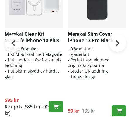
Merskal Clear Kit
Merskal Slim Cover
Magsafe iPhone 14 Plus
iPhone 13 Pro Black
- Tillbehörspaket
- 0,8mm tunt
- 1 st Mobilskal med Magsafe
- Fjäderlätt
- 1 st Laddare 18w för snabb
- Perfekt kontakt med
laddning
originalknapparna
- 1 st Skärmskydd av härdat
- Stöder Qi-laddning
glas
- Tidlös design
595 kr
Rek pris: 685 kr
(- 90
59 kr
195 kr
kr)