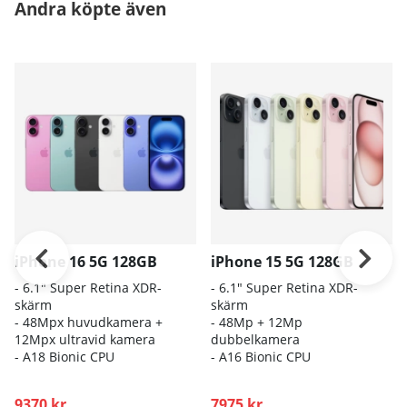
Andra köpte även
iPhone 16 5G 128GB
iPhone 15 5G 128GB
- 6.1″ Super Retina XDR-
- 6.1" Super Retina XDR-
skärm
skärm
- 48Mpx huvudkamera +
- 48Mp + 12Mp
12Mpx ultravid kamera
dubbelkamera
- A18 Bionic CPU
- A16 Bionic CPU
9370 kr
7975 kr