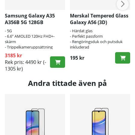
Samsung Galaxy A35
Merskal Tempered Glass
A356B 5G 128GB
Galaxy A56 (3D)
- 5G
- Härdat glas
- 6.6” AMOLED 120Hz FHD+-
- Perfekt passform
skärm
- Rengöringsduk och putsduk
- Trippelkameruppsättning
inkluderad
3185 kr
195 kr
Rek pris: 4490 kr
(-
1305 kr)
Andra tittade även på