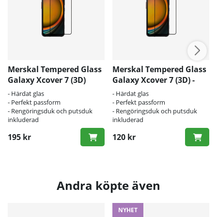
Merskal Tempered Glass
Merskal Tempered Glass
Galaxy Xcover 7 (3D)
Galaxy Xcover 7 (3D) -
BULK
- Härdat glas
- Härdat glas
- Perfekt passform
- Perfekt passform
- Rengöringsduk och putsduk
- Rengöringsduk och putsduk
inkluderad
inkluderad
195 kr
120 kr
Andra köpte även
NYHET