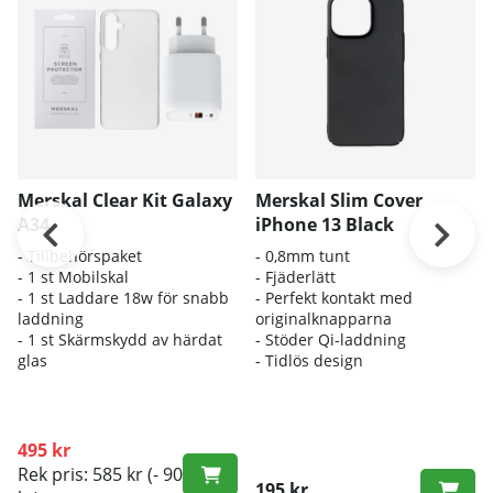
Merskal Clear Kit Galaxy
Merskal Slim Cover
A34
iPhone 13 Black
- Tillbehörspaket
- 0,8mm tunt
- 1 st Mobilskal
- Fjäderlätt
- 1 st Laddare 18w för snabb
- Perfekt kontakt med
laddning
originalknapparna
- 1 st Skärmskydd av härdat
- Stöder Qi-laddning
glas
- Tidlös design
495 kr
Rek pris: 585 kr
(- 90
195 kr