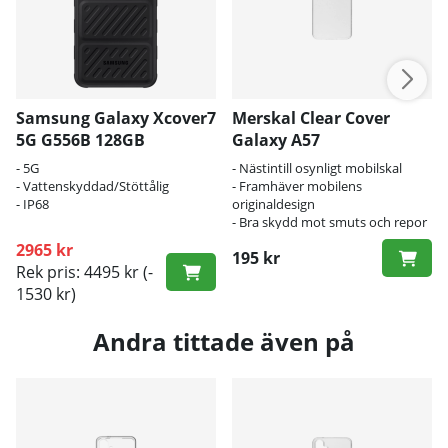
Samsung Galaxy Xcover7
Merskal Clear Cover
5G G556B 128GB
Galaxy A57
- 5G
- Nästintill osynligt mobilskal
- Vattenskyddad/Stöttålig
- Framhäver mobilens
- IP68
originaldesign
- Bra skydd mot smuts och repor
2965 kr
195 kr
Rek pris: 4495 kr
(-
1530 kr)
Andra tittade även på