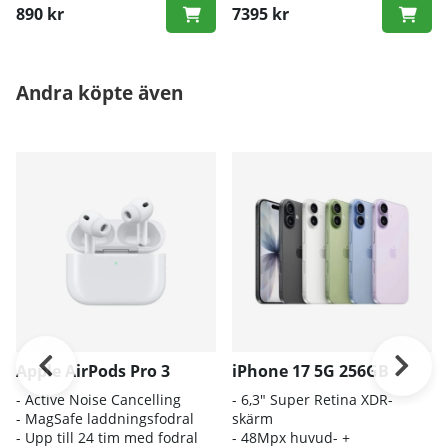
890 kr
7395 kr
Andra köpte även
Apple AirPods Pro 3
iPhone 17 5G 256GB
- A
ctive Noise Cancelling
- 6
,3" Super Retina XDR-
- M
agSafe laddningsfodral
skärm
- Up
p till 24 tim med fodral
- 4
8Mpx huvud- +