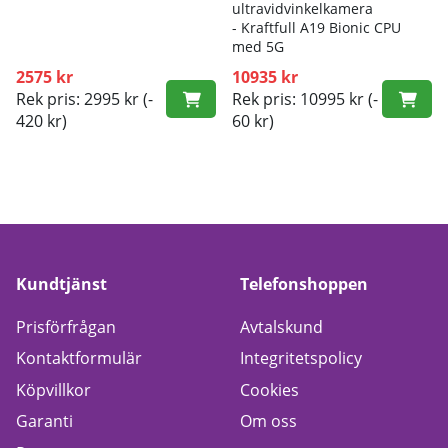
ultravidvinkelkamera
- K
raftfull A19 Bionic CPU
med 5G
2575 kr
10935 kr
Rek pris: 2995 kr
(-
Rek pris: 10995 kr
(-
420 kr)
60 kr)
Kundtjänst
Telefonshoppen
Prisförfrågan
Avtalskund
Kontaktformulär
Integritetspolicy
Köpvillkor
Cookies
Garanti
Om oss