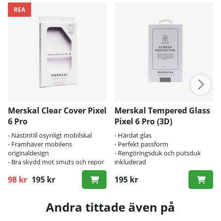
REA
Merskal Clear Cover Pixel
Merskal Tempered Glass
6 Pro
Pixel 6 Pro (3D)
- Nästintill osynligt mobilskal
- Härdat glas
- Framhäver mobilens
- Perfekt passform
originaldesign
- Rengöringsduk och putsduk
- Bra skydd mot smuts och repor
inkluderad
98 kr
195 kr
195 kr
Ordinarie pris:
Andra tittade även på