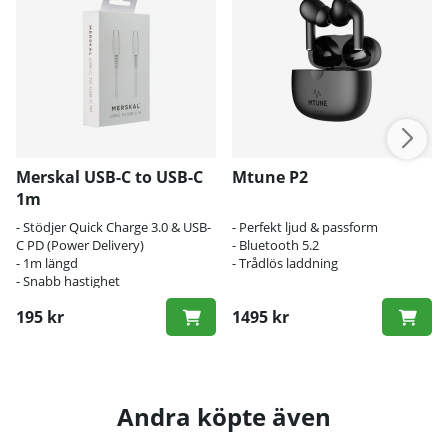
Merskal USB-C to USB-C
Mtune P2
1m
- Stödjer Quick Charge 3.0 & USB-
- Perfekt ljud & passform
C PD (Power Delivery)
- Bluetooth 5.2
- 1m längd
- Trådlös laddning
- Snabb hastighet
195 kr
1495 kr
Andra köpte även