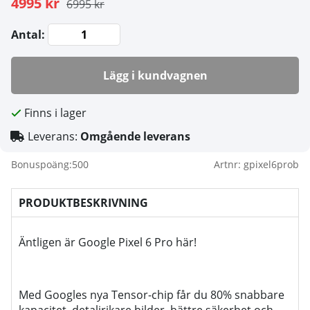
4995 kr
6995 kr
Antal:
Lägg i kundvagnen
Finns i lager
Leverans:
Omgående leverans
Bonuspoäng:
500
Artnr:
gpixel6prob
PRODUKTBESKRIVNING
Äntligen är Google Pixel 6 Pro här!
Med Googles nya Tensor-chip får du 80% snabbare