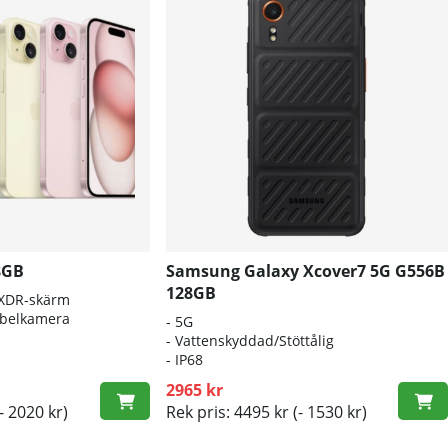
8GB
Samsung Galaxy Xcover7 5G G556B
128GB
 XDR-skärm
belkamera
-
5G
-
Vattenskyddad/Stöttålig
-
IP68
2965 kr
- 2020 kr)
Rek pris: 4495 kr
(- 1530 kr)