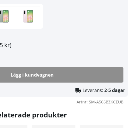
5 kr)
Lägg i kundvagnen
Leverans:
2-5 dagar
Artnr:
SM-A566BZKCEUB
elaterade produkter