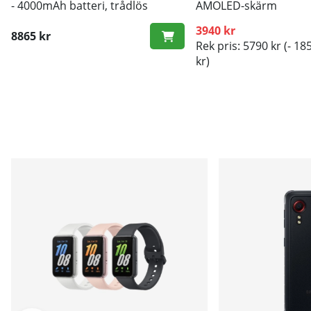
- 4000mAh batteri, trådlös
AMOLED-skärm
laddning
- 5000 mAh-batteri
3940 kr
8865 kr
Rek pris: 5790 kr
(- 18
kr)