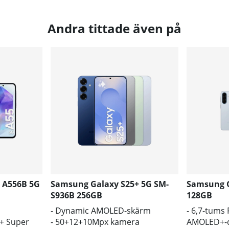
Andra tittade även på
 A556B 5G
Samsung Galaxy S25+ 5G SM-
Samsung G
S936B 256GB
128GB
- Dynamic AMOLED-skärm
- 6,7-tums
D+ Super
- 50+12+10Mpx kamera
AMOLED+-d