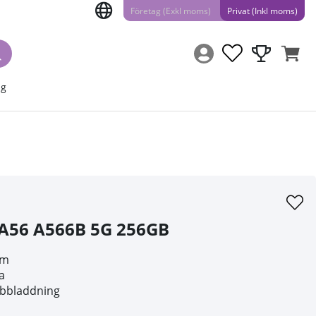
Företag (Exkl moms)
Privat (Inkl moms)
ng
A56 A566B 5G 256GB
rm
a
abbladdning