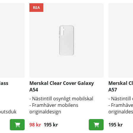
REA
lass
Merskal Clear Cover Galaxy
Merskal C
A54
A57
- Nästintill osynligt mobilskal
- Nästintil
- Framhäver mobilens
- Framhäve
putsduk
originaldesign
originalde
- Bra skydd mot smuts och repor
- Bra skyd
98 kr
195 kr
195 kr
Ordinarie pris: