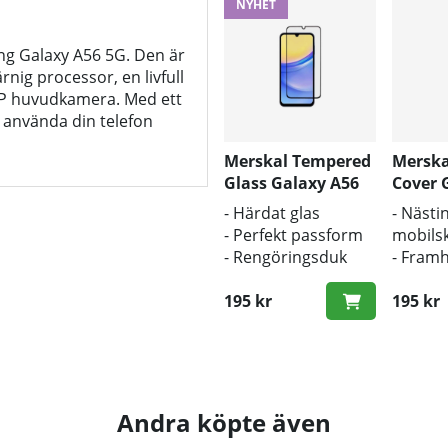
NYHET
ng Galaxy A56 5G. Den är
ig processor, en livfull
P huvudkamera. Med ett
 använda din telefon
Merskal Tempered
Merska
Glass Galaxy A56
Cover 
(3D)
- Härdat glas
- Nästin
- Perfekt passform
mobilsk
- Rengöringsduk
- Fram
och putsduk
mobile
inkluderad
195 kr
origina
195 kr
- Bra s
smuts 
Andra köpte även