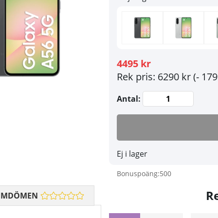
4495 kr
Rek pris: 6290 kr
(- 179
Antal:
Ej i lager
Bonuspoäng:
500
R
OMDÖMEN