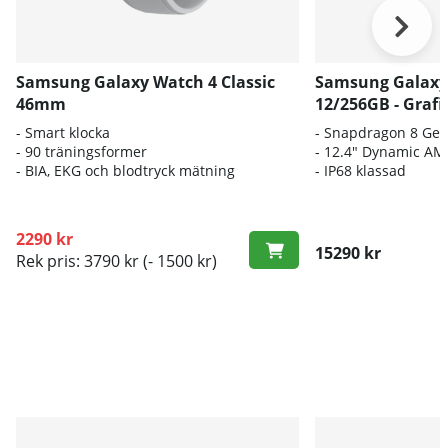
Samsung Galaxy Watch 4 Classic
Samsung Galaxy 
46mm
12/256GB - Grafi
- Smart klocka
- S
napdragon 8 Gen
- 90 träningsformer
- 12.
4" Dynamic AM
- BIA, EKG och blodtryck mätning
-
IP68 klassad
2290 kr
15290 kr
Rek pris: 3790 kr
(- 1500 kr)