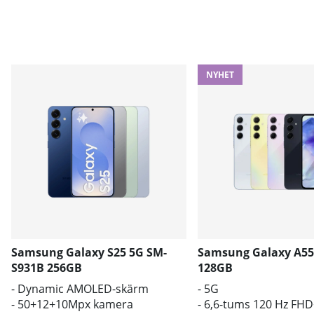
NYHET
Samsung Galaxy S25 5G SM-
Samsung Galaxy A55
S931B 256GB
128GB
- Dynamic AMOLED-skärm
- 5G
- 50+12+10Mpx kamera
- 6,6-tums 120 Hz FH