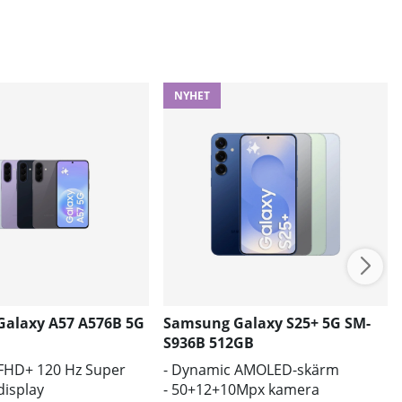
NYHET
alaxy A57 A576B 5G
Samsung Galaxy S25+ 5G SM-
S936B 512GB
 FHD+ 120 Hz Super
- Dynamic AMOLED-skärm
isplay
- 50+12+10Mpx kamera