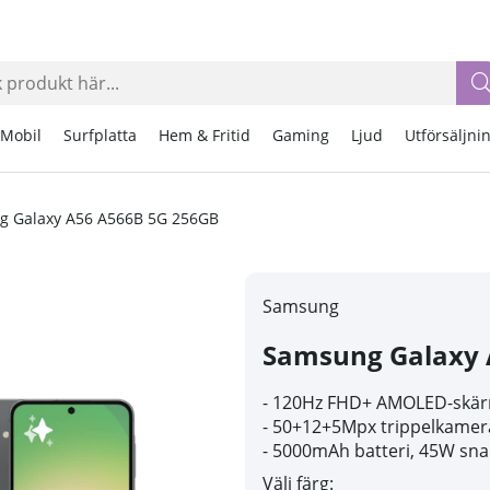
Mobil
Surfplatta
Hem & Fritid
Gaming
Ljud
Utförsäljni
 Galaxy A56 A566B 5G 256GB
Samsung
Samsung Galaxy 
-
120Hz FHD+ AMOLED-skä
- 50
+12+5Mpx trippelkamer
- 5
000mAh batteri, 45W sn
Välj färg: