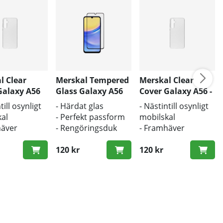
l Clear
Merskal Tempered
Merskal Clear
Galaxy A56
Glass Galaxy A56
Cover Galaxy A56 -
(3D) - BULK
BULK
till osynligt
- Härdat glas
- Nästintill osynligt
al
- Perfekt passform
mobilskal
häver
- Rengöringsduk
- Framhäver
ns
och putsduk
mobilens
ldesign
inkluderad
120 kr
originaldesign
120 kr
kydd mot
- Bra skydd mot
och repor
smuts och repor