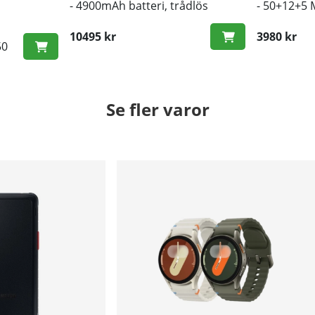
- 4900mAh batteri, trådlös
- 50+12+5 
laddning
- 5000mAh 
10495 kr
snabbladd
3980 kr
50
Se fler varor