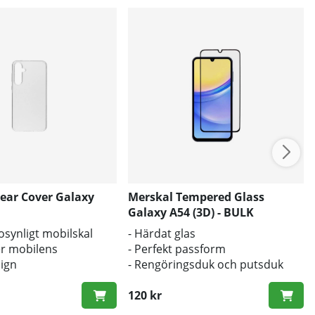
lear Cover Galaxy
Merskal Tempered Glass
Galaxy A54 (3D) - BULK
l osynligt mobilskal
- Härdat glas
r mobilens
- Perfekt passform
sign
- Rengöringsduk och putsduk
d mot smuts och repor
inkluderad
120 kr