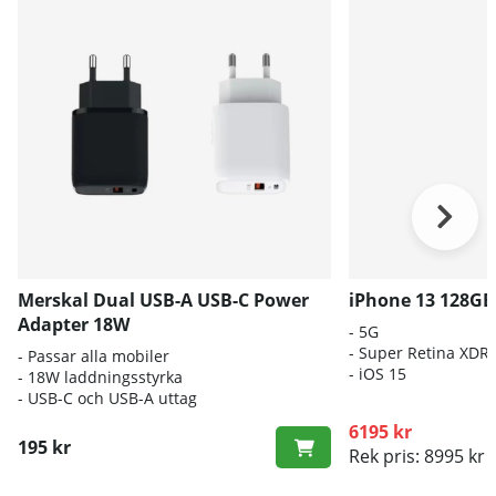
Merskal Dual USB-A USB-C Power
iPhone 13 128GB
Adapter 18W
- 5G
- Super Retina XDR
- Passar alla mobiler
- iOS 15
- 18W laddningsstyrka
- USB-C och USB-A uttag
6195 kr
195 kr
Rek pris: 8995 kr
(