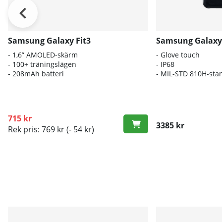
Samsung Galaxy Fit3
Samsung Galaxy 
- 1,6” AMOLED-skärm
- Glove touch
- 100+ träningslägen
- IP68
- 208mAh batteri
- MIL-STD 810H-sta
715 kr
3385 kr
Rek pris: 769 kr
(- 54 kr)