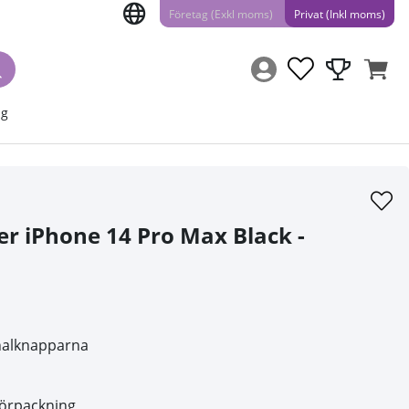
Företag (Exkl moms)
Privat (Inkl moms)
ng
er iPhone 14 Pro Max Black -
inalknapparna
lförpackning