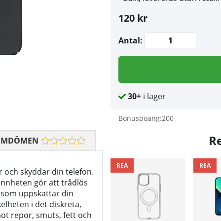
120 kr
Antal:
30+
i lager
Bonuspoäng:
200
R
OMDÖMEN
REA
REA
r och skyddar din telefon.
unnheten gör att trådlös
g som uppskattar din
elheten i det diskreta,
mot repor, smuts, fett och