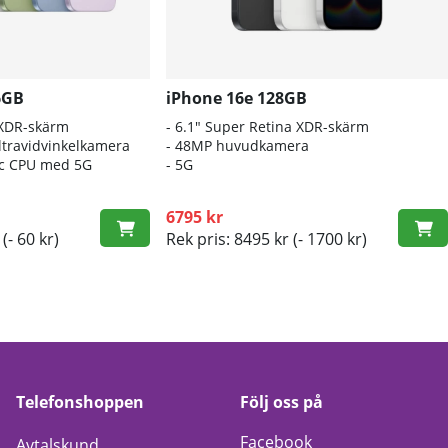
6GB
iPhone 16e 128GB
 XDR-skärm
- 6.1″ Super Retina XDR-skärm
travidvinkelkamera
- 48MP huvudkamera
nic CPU med 5G
- 5G
6795 kr
(- 60 kr)
Rek pris: 8495 kr
(- 1700 kr)
Telefonshoppen
Följ oss på
Facebook
Avtalskund