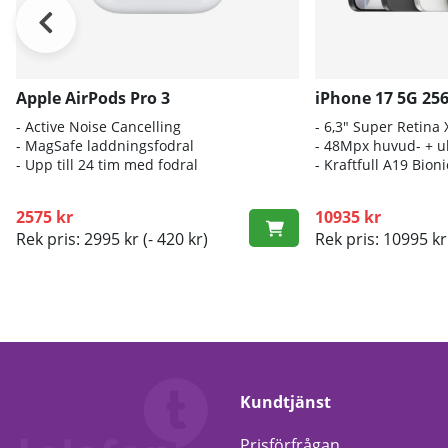
Apple AirPods Pro 3
iPhone 17 5G 25
- A
ctive Noise Cancelling
- 6
,3" Super Retina
- M
agSafe laddningsfodral
- 4
8Mpx huvud- + ul
- Up
p till 24 tim med fodral
- K
raftfull A19 Bio
2575 kr
10935 kr
Rek pris: 2995 kr
(- 420 kr)
Rek pris: 10995 kr
Kundtjänst
Prisförfrågan