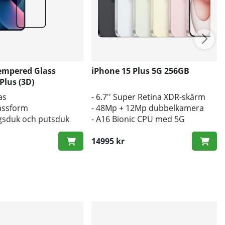
empered Glass
iPhone 15 Plus 5G 256GB
Plus (3D)
as
- 6.7'' Super Retina XDR-skärm
passform
- 48Mp + 12Mp dubbelkamera
gsduk och putsduk
- A16 Bionic CPU med 5G
14995 kr