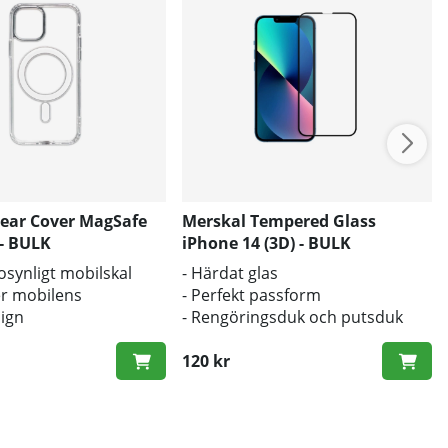
lear Cover MagSafe
Merskal Tempered Glass
 - BULK
iPhone 14 (3D) - BULK
l osynligt mobilskal
- Härdat glas
r mobilens
- Perfekt passform
sign
- Rengöringsduk och putsduk
d mot smuts och repor
inkluderad
120 kr