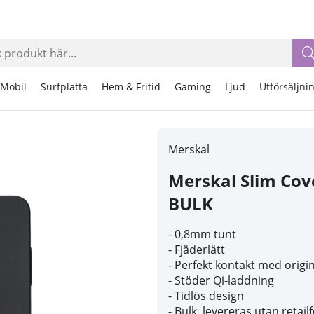
Mobil
Surfplatta
Hem & Fritid
Gaming
Ljud
Utförsäljni
Merskal
Merskal Slim Cov
BULK
- 0,8mm tunt
- Fjäderlätt
- Perfekt kontakt med orig
- Stöder Qi-laddning
- Tidlös design
- Bulk, levereras utan retai