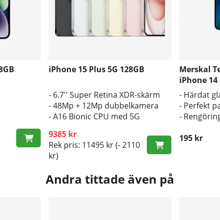
28GB
iPhone 15 Plus 5G 128GB
Merskal T
iPhone 14 
- 6.7'' Super Retina XDR-skärm
- Härdat gl
- 48Mp + 12Mp dubbelkamera
- Perfekt 
- A16 Bionic CPU med 5G
- Rengörin
inkluderad
9385 kr
195 kr
Rek pris: 11495 kr
(- 2110
kr)
Andra tittade även på