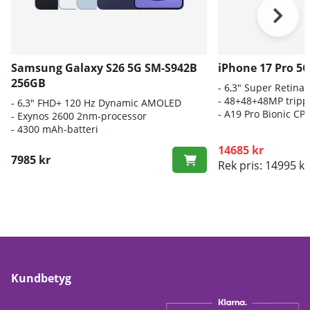
Samsung Galaxy S26 5G SM-S942B
iPhone 17 Pro 5
256GB
- 6,3" Super Retina
- 48+48+48MP trip
- 6
,3" FHD+ 120 Hz Dynamic AMOLED
-
A19 Pro Bionic CP
- E
xynos 2600 2nm-processor
-
4300 mAh-batteri
14685 kr
7985 kr
Rek pris: 14995 kr
Kundbetyg