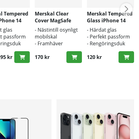
l Tempered
Merskal Clear
Merskal Tempered
iPhone 14
Cover MagSafe
Glass iPhone 14
x (3D)
iPhone 14 Pro Max
Pro Max (3D) -
t glas
- Nästintill osynligt
- Härdat glas
- BULK
BULK
kt passform
mobilskal
- Perfekt passform
öringsduk
- Framhäver
- Rengöringsduk
tsduk
mobilens
och putsduk
erad
95 kr
originaldesign
170 kr
inkluderad
120 kr
ie pris:
- Bra skydd mot
smuts och repor