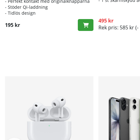
- 1 st Skärmskydd a
- Perfekt kontakt med originalknapparna
- Stöder Qi-laddning
- Tidlös design
495 kr
195 kr
Rek pris: 585 kr
(-