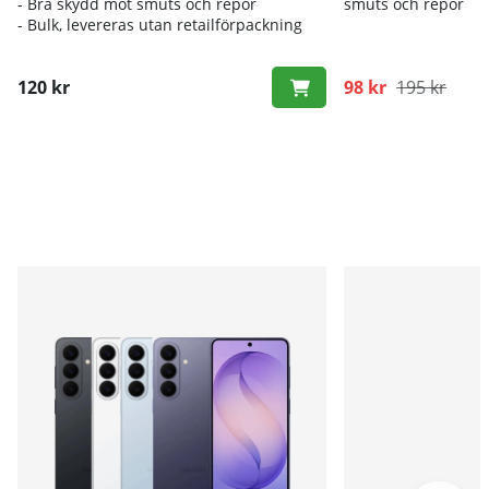
- Bra skydd mot smuts och repor
smuts och repor
- Bulk, levereras utan retailförpackning
120 kr
98 kr
195 kr