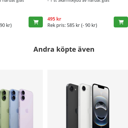
v härdat glas
- 1 st Skärmskydd av härdat glas
495 kr
 90 kr)
Rek pris: 585 kr
(- 90 kr)
Andra köpte även