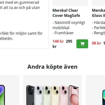
nplast med en gummerad
tt att ta av och på utan
Merskal Clear
Merska
Cover MagSafe
Glass 
iPhone 14 Pro Max
Pro Ma
- Nästintill osynligt
- Härda
mobilskal
- Perfe
- Framhäver
- Reng
rfekt för miljön samt för
mobilens
och pu
litetén.
148 kr
295
originaldesign
inklud
98 kr
1
Ordinar
Ordinarie pris:
kr
- Bra skydd mot
smuts och repor
Andra köpte även