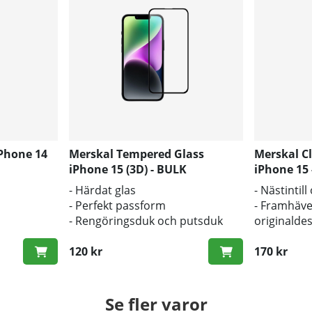
iPhone 14
Merskal Tempered Glass
Merskal C
iPhone 15 (3D) - BULK
iPhone 15
- Härdat glas
- Nästintil
- Perfekt passform
- Framhäve
- Rengöringsduk och putsduk
originalde
inkluderad
- Bra skyd
120 kr
170 kr
Se fler varor