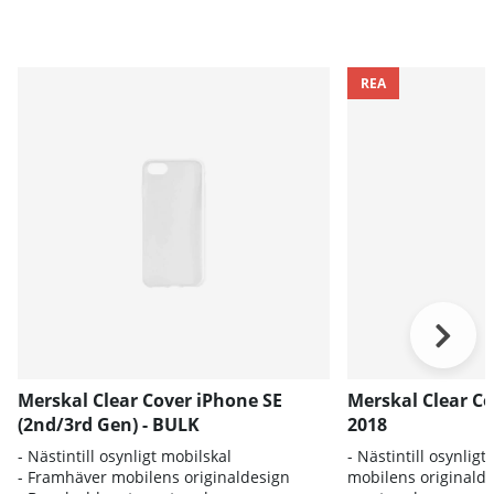
REA
Merskal Clear Cover iPhone SE
Merskal Clear Co
(2nd/3rd Gen) - BULK
2018
- Nästintill osynligt mobilskal
- Nästintill osynlig
- Framhäver mobilens originaldesign
mobilens originald