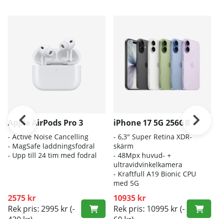
Apple AirPods Pro 3
iPhone 17 5G 256GB
- A
ctive Noise Cancelling
- 6
,3" Super Retina XDR-
- M
agSafe laddningsfodral
skärm
- Up
p till 24 tim med fodral
- 4
8Mpx huvud- +
ultravidvinkelkamera
- K
raftfull A19 Bionic CPU
med 5G
2575 kr
10935 kr
Rek pris: 2995 kr
(-
Rek pris: 10995 kr
(-