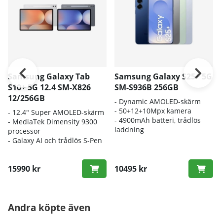
Samsung Galaxy Tab
Samsung Galaxy S25+ 5G
S10+ 5G 12.4 SM-X826
SM-S936B 256GB
12/256GB
-
Dynamic AMOLED-skärm
- 50
+12+10Mpx kamera
- 12.4" Super AMOLED-skärm
-
4900mAh
batteri, trådlös
- MediaTek Dimensity 9300
laddning
processor
- Galaxy AI och trådlös S-Pen
15990 kr
10495 kr
Andra köpte även