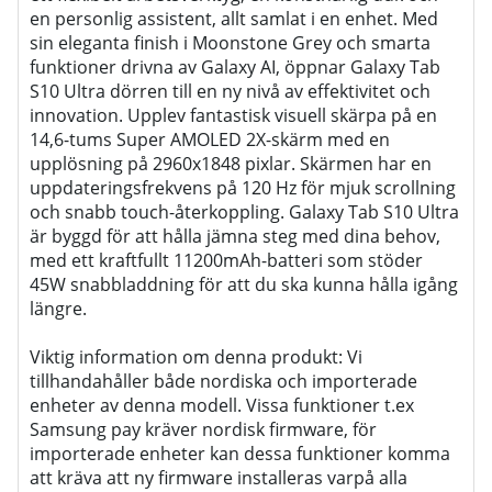
en personlig assistent, allt samlat i en enhet. Med
sin eleganta finish i Moonstone Grey och smarta
funktioner drivna av Galaxy AI, öppnar Galaxy Tab
S10 Ultra dörren till en ny nivå av effektivitet och
innovation. Upplev fantastisk visuell skärpa på en
14,6-tums Super AMOLED 2X-skärm med en
upplösning på 2960x1848 pixlar. Skärmen har en
uppdateringsfrekvens på 120 Hz för mjuk scrollning
och snabb touch-återkoppling. Galaxy Tab S10 Ultra
är byggd för att hålla jämna steg med dina behov,
med ett kraftfullt 11200mAh-batteri som stöder
45W snabbladdning för att du ska kunna hålla igång
längre.
Viktig information om denna produkt: Vi
tillhandahåller både nordiska och importerade
enheter av denna modell. Vissa funktioner t.ex
Samsung pay kräver nordisk firmware, för
importerade enheter kan dessa funktioner komma
att kräva att ny firmware installeras varpå alla