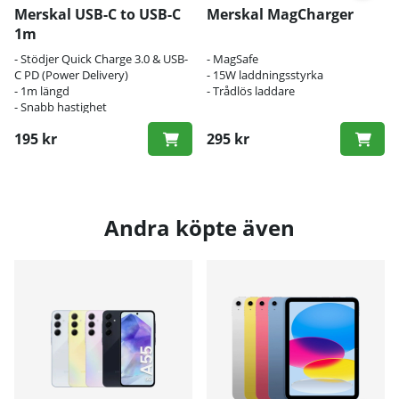
Merskal USB-C to USB-C
Merskal MagCharger
1m
- Stödjer Quick Charge 3.0 & USB-
- MagSafe
C PD (Power Delivery)
- 15W laddningsstyrka
- 1m längd
- Trådlös laddare
- Snabb hastighet
195 kr
295 kr
Andra köpte även