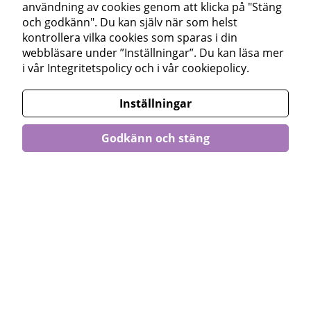
användning av cookies genom att klicka på "Stäng
och godkänn". Du kan själv när som helst
170 kr
295 kr
kontrollera vilka cookies som sparas i din
webbläsare under ”Inställningar”. Du kan läsa mer
i vår
Integritetspolicy
och i vår
cookiepolicy
.
Andra köpte även
Inställningar
Godkänn och stäng
Apple AirPods Pro 3
iPhone 17 5G 256GB
- A
ctive Noise Cancelling
- 6
,3" Super Retina XDR-