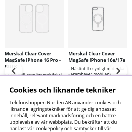
Merskal Clear Cover
Merskal Clear Cover
MagSafe iPhone 16 Pro -
MagSafe iPhone 16e/17e
BULK
- Nästintill osynligt mobilskal
- Framhäver mobilens
- Nästintill osynligt mobilskal
originaldesign
- Framhäver mobilens
- Bra skydd mot smuts och
originaldesign
Cookies och liknande tekniker
repor
- Bra skydd mot smuts och
- Stödjer Qi laddning och
repor
MagSafe
Telefonshoppen Norden AB använder cookies och
- Stödjer Qi laddning och
MagSafe
liknande lagringstekniker för att ge dig anpassat
- Bulk, levereras utan
innehåll, relevant marknadsföring och en bättre
retailförpackning
upplevelse av vår webbplats. Du bekräftar att du
har läst vår cookiepolicy och samtycker till vår