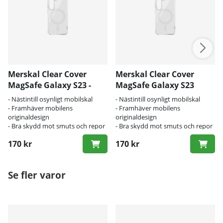
Merskal Clear Cover
Merskal Clear Cover
MagSafe Galaxy S23 -
MagSafe Galaxy S23
BULK
Ultra - BULK
- Nästintill osynligt mobilskal
- Nästintill osynligt mobilskal
- Framhäver mobilens
- Framhäver mobilens
originaldesign
originaldesign
- Bra skydd mot smuts och repor
- Bra skydd mot smuts och repor
170 kr
170 kr
Se fler varor