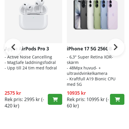
Apple AirPods Pro 3
iPhone 17 5G 256GB
- A
ctive Noise Cancelling
- 6
,3" Super Retina XDR-
- M
agSafe laddningsfodral
skärm
- Up
p till 24 tim med fodral
- 4
8Mpx huvud- +
ultravidvinkelkamera
- K
raftfull A19 Bionic CPU
med 5G
2575 kr
10935 kr
Rek pris: 2995 kr
(-
Rek pris: 10995 kr
(-
420 kr)
60 kr)