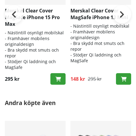
Merskal Clear Cover
Merskal Clear Cover
MagSafe iPhone 15 Pro
MagSafe iPhone 13 Mini
Max
- Nästintill osynligt mobilskal
- Framhäver mobilens
- Nästintill osynligt mobilskal
originaldesign
- Framhäver mobilens
- Bra skydd mot smuts och
originaldesign
repor
- Bra skydd mot smuts och
- Stödjer Qi laddning och
repor
MagSafe
- Stödjer Qi laddning och
MagSafe
295 kr
148 kr
295 kr
Andra köpte även