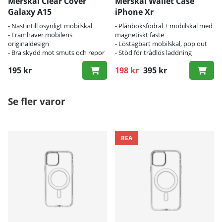
Merskal Clear Cover
Merskal Wallet Case
Galaxy A15
iPhone Xr
- Nästintill osynligt mobilskal
- Plånboksfodral + mobilskal med
- Framhäver mobilens
magnetiskt fäste
originaldesign
- Löstagbart mobilskal, pop out
- Bra skydd mot smuts och repor
- Stöd för trådlös laddning
195 kr
198 kr
395 kr
Ordinarie pris:
Se fler varor
REA