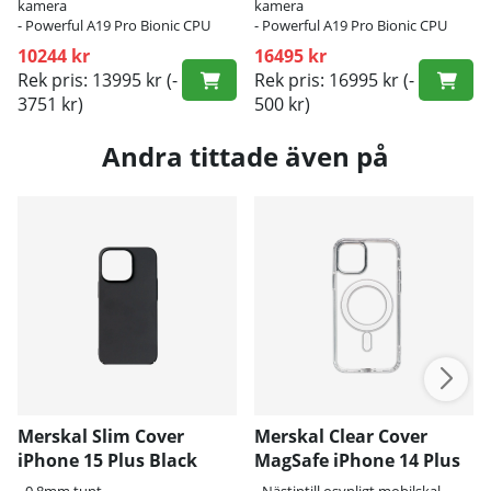
kamera
kamera
- Powerful A19 Pro Bionic CPU
- Powerful A19 Pro Bionic CPU
med 5G
med 5G
10244 kr
16495 kr
Rek pris: 13995 kr
(-
Rek pris: 16995 kr
(-
3751 kr)
500 kr)
Andra tittade även på
Merskal Slim Cover
Merskal Clear Cover
iPhone 15 Plus Black
MagSafe iPhone 14 Plus
- 0,8mm tunt
- Nästintill osynligt mobilskal