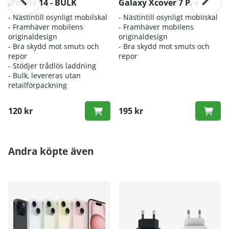
iPhone 14 - BULK
Galaxy Xcover 7 Pro
- Nästintill osynligt mobilskal
- Nästintill osynligt mobilskal
- Framhäver mobilens
- Framhäver mobilens
originaldesign
originaldesign
- Bra skydd mot smuts och
- Bra skydd mot smuts och
repor
repor
- Stödjer trådlös laddning
- Bulk, levereras utan
retailförpackning
120 kr
195 kr
Andra köpte även