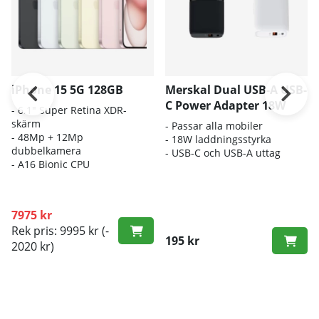
iPhone 15 5G 128GB
Merskal Dual USB-A USB-
C Power Adapter 18W
- 6.1" Super Retina XDR-
skärm
- Passar alla mobiler
- 48Mp + 12Mp
- 18W laddningsstyrka
dubbelkamera
- USB-C och USB-A uttag
- A16 Bionic CPU
7975 kr
Rek pris: 9995 kr
(-
195 kr
2020 kr)