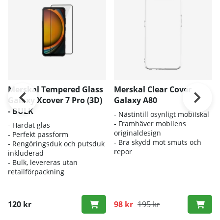
Merskal Tempered Glass
Merskal Clear Cover
Galaxy Xcover 7 Pro (3D)
Galaxy A80
- BULK
- Nästintill osynligt mobilskal
- Framhäver mobilens
- Härdat glas
originaldesign
- Perfekt passform
- Bra skydd mot smuts och
- Rengöringsduk och putsduk
repor
inkluderad
- Bulk, levereras utan
retailförpackning
120 kr
98 kr
195 kr