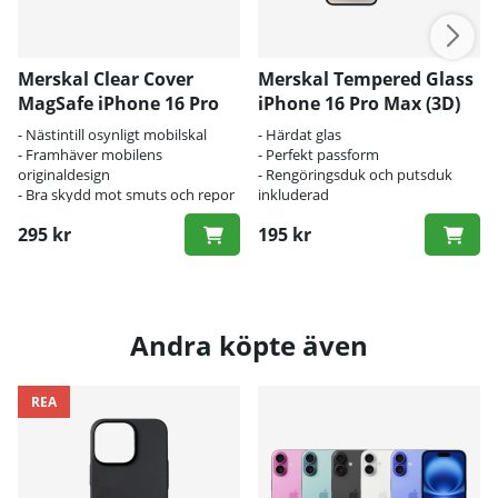
Merskal Clear Cover
Merskal Tempered Glass
MagSafe iPhone 16 Pro
iPhone 16 Pro Max (3D)
Max
- Nästintill osynligt mobilskal
- Härdat glas
- Framhäver mobilens
- Perfekt passform
originaldesign
- Rengöringsduk och putsduk
- Bra skydd mot smuts och repor
inkluderad
295 kr
195 kr
Andra köpte även
REA