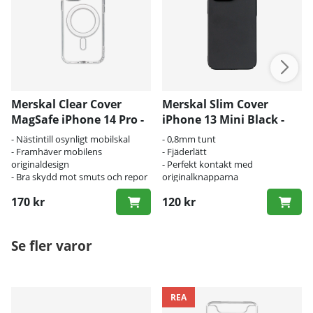
Merskal Clear Cover
Merskal Slim Cover
MagSafe iPhone 14 Pro -
iPhone 13 Mini Black -
BULK
BULK
- Nästintill osynligt mobilskal
- 0,8mm tunt
- Framhäver mobilens
- Fjäderlätt
originaldesign
- Perfekt kontakt med
- Bra skydd mot smuts och repor
originalknapparna
170 kr
120 kr
Se fler varor
REA