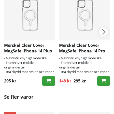
Merskal Clear Cover
Merskal Clear Cover
MagSafe iPhone 14 Plus
MagSafe iPhone 14 Pro
Max
- Nästintill osynligt mobilskal
- Nästintill osynligt mobilskal
- Framhäver mobilens
- Framhäver mobilens
originaldesign
originaldesign
- Bra skydd mot smuts och repor
- Bra skydd mot smuts och repor
295 kr
148 kr
295 kr
Ordinarie pris:
Se fler varor