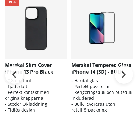
REA
Merskal Slim Cover
Merskal Tempered Glass
iPhone 13 Pro Black
iPhone 14 (3D) - BULK
- 0,8mm tunt
- Härdat glas
- Fjäderlätt
- Perfekt passform
- Perfekt kontakt med
- Rengöringsduk och putsduk
originalknapparna
inkluderad
- Stöder Qi-laddning
- Bulk, levereras utan
- Tidlös design
retailförpackning