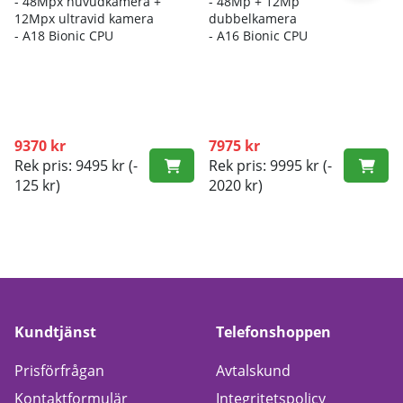
- 48Mpx huvudkamera +
- 48Mp + 12Mp
12Mpx ultravid kamera
dubbelkamera
- A18 Bionic CPU
- A16 Bionic CPU
9370 kr
7975 kr
Rek pris: 9495 kr
(-
Rek pris: 9995 kr
(-
125 kr)
2020 kr)
Kundtjänst
Telefonshoppen
Prisförfrågan
Avtalskund
Kontaktformulär
Integritetspolicy