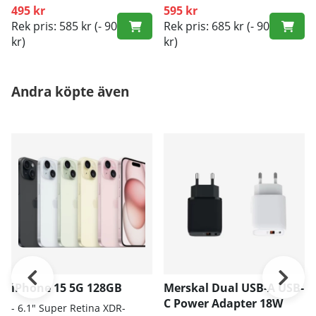
495 kr
595 kr
Rek pris: 585 kr
(- 90
Rek pris: 685 kr
(- 90
kr)
kr)
Andra köpte även
iPhone 15 5G 128GB
Merskal Dual USB-A USB-
C Power Adapter 18W
- 6.1" Super Retina XDR-