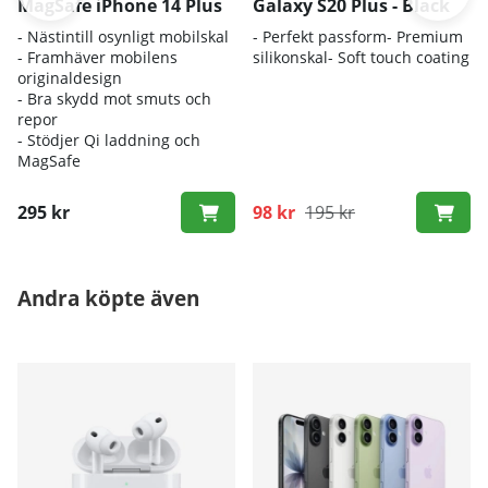
MagSafe iPhone 14 Plus
Galaxy S20 Plus - Black
- Nästintill osynligt mobilskal
- Perfekt passform- Premium
- Framhäver mobilens
silikonskal- Soft touch coating
originaldesign
- Bra skydd mot smuts och
repor
- Stödjer Qi laddning och
MagSafe
295 kr
98 kr
195 kr
Andra köpte även