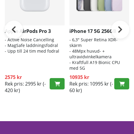
Apple AirPods Pro 3
iPhone 17 5G 256GB
- A
ctive Noise Cancelling
- 6
,3" Super Retina XDR-
- M
agSafe laddningsfodral
skärm
- Up
p till 24 tim med fodral
- 4
8Mpx huvud- +
ultravidvinkelkamera
- K
raftfull A19 Bionic CPU
med 5G
2575 kr
10935 kr
Rek pris: 2995 kr
(-
Rek pris: 10995 kr
(-
420 kr)
60 kr)