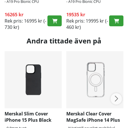
- A19 Pro Bionic CPU
- A19 Pro Bionic CPU
16265 kr
19535 kr
Rek pris: 16995 kr
(-
Rek pris: 19995 kr
(-
730 kr)
460 kr)
Andra tittade även på
Merskal Slim Cover
Merskal Clear Cover
iPhone 15 Plus Black
MagSafe iPhone 14 Plus
- 0,8mm tunt
- Nästintill osynligt mobilskal