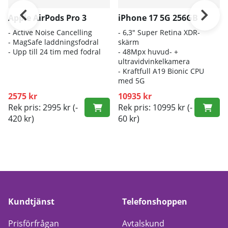
Apple AirPods Pro 3
iPhone 17 5G 256GB
- A
ctive Noise Cancelling
- 6
,3" Super Retina XDR-
- M
agSafe laddningsfodral
skärm
- Up
p till 24 tim med fodral
- 4
8Mpx huvud- +
ultravidvinkelkamera
- K
raftfull A19 Bionic CPU
med 5G
2575 kr
10935 kr
Rek pris: 2995 kr
(-
Rek pris: 10995 kr
(-
420 kr)
60 kr)
Kundtjänst
Telefonshoppen
Prisförfrågan
Avtalskund