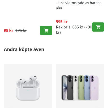
- 1 st Skärmskydd av härdat
glas
595 kr
Rek pris: 685 kr
(- 90
98 kr
195 kr
kr)
Andra köpte även