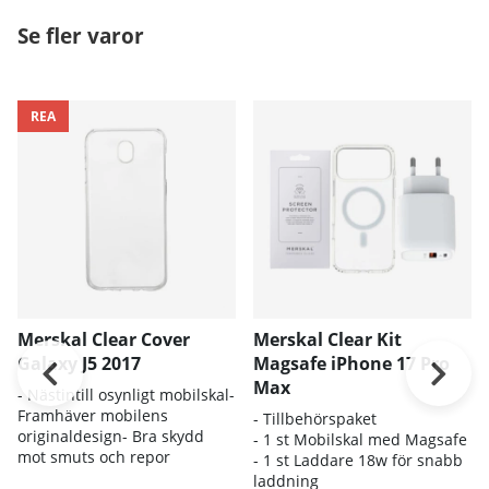
Se fler varor
REA
Merskal Clear Cover
Merskal Clear Kit
Galaxy J5 2017
Magsafe iPhone 17 Pro
Max
- Nästintill osynligt mobilskal-
Framhäver mobilens
- Tillbehörspaket
originaldesign- Bra skydd
- 1 st Mobilskal med Magsafe
mot smuts och repor
- 1 st Laddare 18w för snabb
laddning