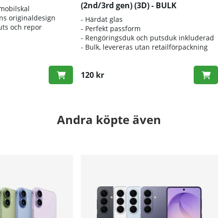
(2nd/3rd gen) (3D) - BULK
 mobilskal
ns originaldesign
- Härdat glas
uts och repor
- Perfekt passform
- Rengöringsduk och putsduk inkluderad
- Bulk, levereras utan retailförpackning
120 kr
Andra köpte även