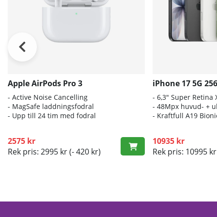
Apple AirPods Pro 3
iPhone 17 5G 25
- A
ctive Noise Cancelling
- 6
,3" Super Retina
- M
agSafe laddningsfodral
- 4
8Mpx huvud- + ul
- Up
p till 24 tim med fodral
- K
raftfull A19 Bio
2575 kr
10935 kr
Rek pris: 2995 kr
(- 420 kr)
Rek pris: 10995 kr