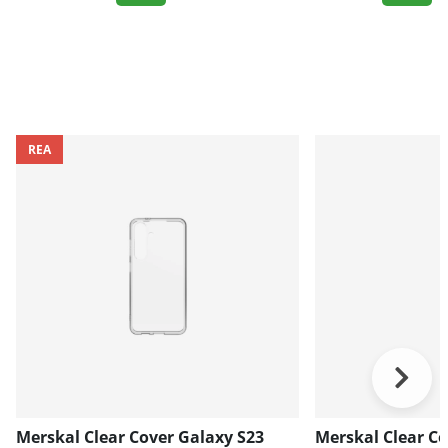
REA
Merskal Clear Cover Galaxy S23
Merskal Clear Co