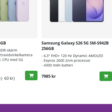
6GB
Samsung Galaxy S26 5G SM-S942B
256GB
 XDR-skärm
travidvinkelkamera
- 6
,3" FHD+ 120 Hz Dynamic AMOLED
nic CPU med 5G
- E
xynos 2600 2nm-processor
-
4300 mAh-batteri
7985 kr
(- 60 kr)