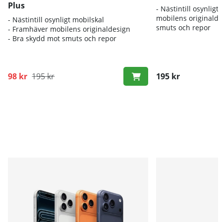
Plus
- Nästintill osynlig
mobilens originald
- Nästintill osynligt mobilskal
smuts och repor
- Framhäver mobilens originaldesign
- Bra skydd mot smuts och repor
98 kr
195 kr
195 kr