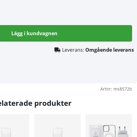
Lägg i kundvagnen
Leverans:
Omgående leverans
Artnr:
ms8572b
elaterade produkter