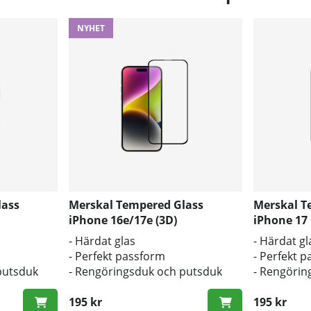
NYHET
lass
Merskal Tempered Glass
Merskal T
iPhone 16e/17e (3D)
iPhone 17 
- Härdat glas
- Härdat gl
- Perfekt passform
- Perfekt 
putsduk
- Rengöringsduk och putsduk
- Rengörin
inkluderad
inkluderad
195 kr
195 kr