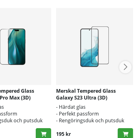
empered Glass
Merskal Tempered Glass
Pro Max (3D)
Galaxy S23 Ultra (3D)
as
- Härdat glas
passform
- Perfekt passform
gsduk och putsduk
- Rengöringsduk och putsduk
inkluderad
195 kr