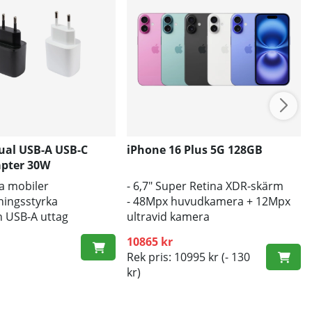
ual USB-A USB-C
iPhone 16 Plus 5G 128GB
pter 30W
la mobiler
- 6,7" Super Retina XDR-skärm
ningsstyrka
- 48Mpx huvudkamera + 12Mpx
h USB-A uttag
ultravid kamera
- A18 Bionic CPU
10865 kr
Rek pris: 10995 kr
(- 130
kr)