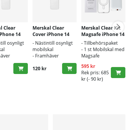
l Clear
Merskal Clear
Merskal Clear Kit
iPhone 14
Cover iPhone 14
Magsafe iPhone 14
Plus - BULK
Plus
till osynligt
- Nästintill osynligt
- Tillbehörspaket
al
mobilskal
- 1 st Mobilskal med
häver
- Framhäver
Magsafe
ns
mobilens
- 1 st Laddare 18w
595 kr
ldesign
originaldesign
120 kr
för snabb laddning
Rek pris: 685
kydd mot
- Bra skydd mot
kr
(- 90 kr)
och repor
smuts och repor