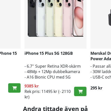
iPhone 15
iPhone 15 Plus 5G 128GB
Merskal D
Power Ada
- 6.7'' Super Retina XDR-skärm
- Passar al
- 48Mp + 12Mp dubbelkamera
- 30W ladd
- A16 Bionic CPU med 5G
- USB-C oc
9385 kr
295 kr
Rek pris: 11495 kr
(- 2110
kr)
Andra tittade även på