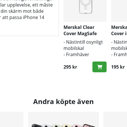
lklar upplevelse, ett måste
ar din skärm mot både
r att passa iPhone 14
Merskal Clear
Merska
Cover MagSafe
Cover 
iPhone 14 Plus
Plus
- Nästintill osynligt
- Nästin
mobilskal
mobilsk
- Framhäver
- Fram
mobilens
mobile
originaldesign
295 kr
origina
195 kr
- Bra skydd mot
- Bra s
smuts och repor
smuts 
Andra köpte även