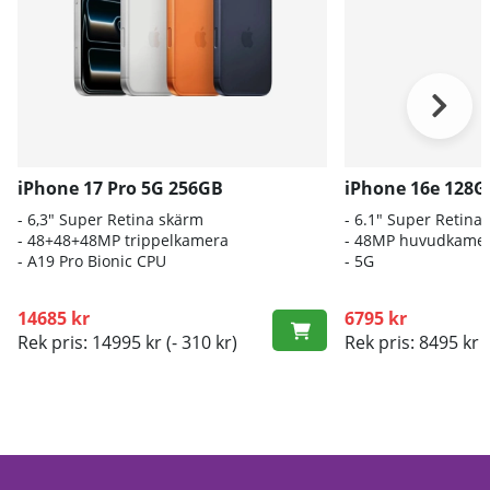
iPhone 17 Pro 5G 256GB
iPhone 16e 128G
- 6,3" Super Retina skärm
- 6.1″ Super Retin
- 48+48+48MP trippelkamera
- 48MP huvudkame
-
A19 Pro Bionic CPU
- 5G
14685 kr
6795 kr
Rek pris: 14995 kr
(- 310 kr)
Rek pris: 8495 kr
(