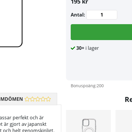
195 kr
Antal:
30+
i lager
Bonuspoäng:
200
R
OMDÖMEN
assar perfekt och är
et är gjort av japanskt
nt och helt genomskinligt.