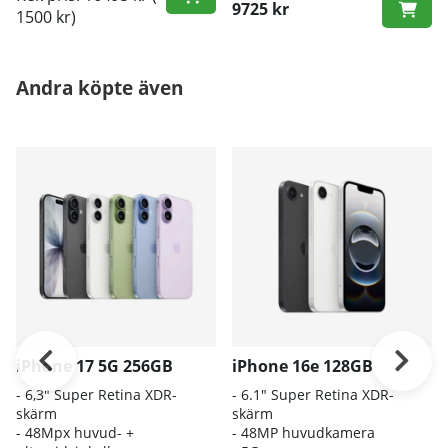
9725 kr
1500 kr)
Andra köpte även
iPhone 17 5G 256GB
iPhone 16e 128GB
- 6
,3" Super Retina XDR-
- 6.1″ Super Retina XDR-
skärm
skärm
- 4
8Mpx huvud- +
- 48MP huvudkamera