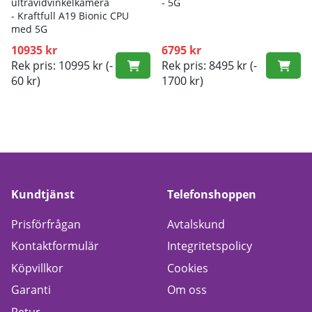
ultravidvinkelkamera
- 5G
- K
raftfull A19 Bionic CPU
med 5G
10935 kr
6795 kr
Rek pris: 10995 kr
(-
Rek pris: 8495 kr
(-
60 kr)
1700 kr)
Kundtjänst
Telefonshoppen
Prisförfrågan
Avtalskund
Kontaktformulär
Integritetspolicy
Köpvillkor
Cookies
Garanti
Om oss