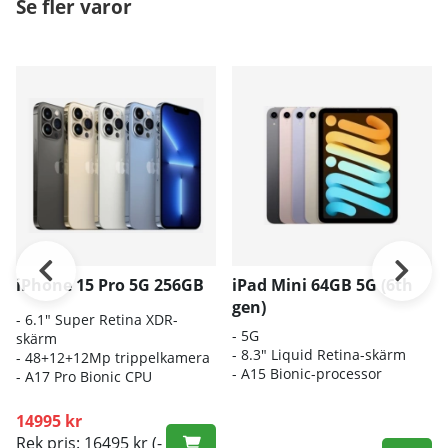
Se fler varor
iPhone 15 Pro 5G 256GB
iPad Mini 64GB 5G (6th
gen)
- 6.1" Super Retina XDR-
- 5G
skärm
- 8.3" Liquid Retina-skärm
- 48+
12+12Mp trippelkamera
-
A15 Bionic-processor
-
A17 Pro Bionic CPU
14995 kr
Rek pris: 16495 kr
(-