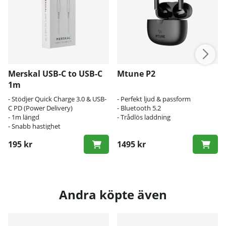
Merskal USB-C to USB-C
Mtune P2
1m
- Stödjer Quick Charge 3.0 & USB-
- Perfekt ljud & passform
C PD (Power Delivery)
- Bluetooth 5.2
- 1m längd
- Trådlös laddning
- Snabb hastighet
195 kr
1495 kr
Andra köpte även