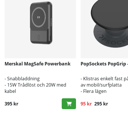
Merskal MagSafe Powerbank
PopSockets PopGrip -
- Snabbladdning
- Klistras enkelt fast 
- 15W Trådlöst och 20W med
av mobil/surfplatta
kabel
- Flera lägen
- MagSafe
395 kr
95 kr
295 kr
Ordinarie pris: