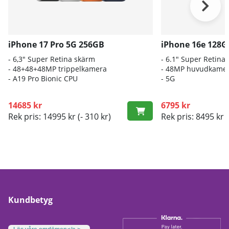
iPhone 17 Pro 5G 256GB
iPhone 16e 128G
- 6,3" Super Retina skärm
- 6.1″ Super Retin
- 48+48+48MP trippelkamera
- 48MP huvudkame
-
A19 Pro Bionic CPU
- 5G
14685 kr
6795 kr
Rek pris: 14995 kr
(- 310 kr)
Rek pris: 8495 kr
(
Kundbetyg