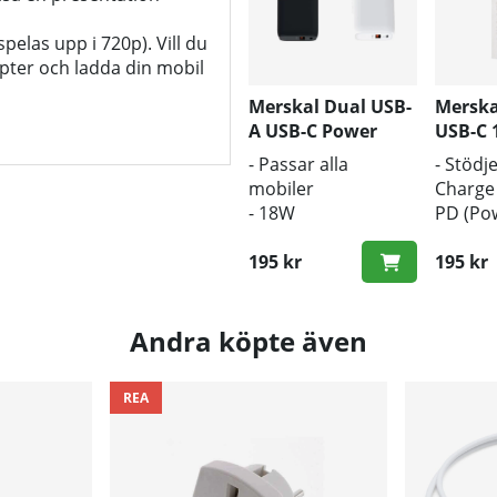
pelas upp i 720p). Vill du
apter och ladda din mobil
Merskal Dual USB-
Merska
A USB-C Power
USB-C
Adapter 18W
- Passar alla
- Stödj
mobiler
Charge
- 18W
PD (Pow
laddningsstyrka
- 1m lä
- USB-C och USB-A
195 kr
- Snabb
195 kr
uttag
Andra köpte även
REA