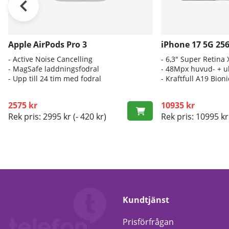
Apple AirPods Pro 3
iPhone 17 5G 25
- A
ctive Noise Cancelling
- 6
,3" Super Retina
- M
agSafe laddningsfodral
- 4
8Mpx huvud- + ul
- Up
p till 24 tim med fodral
- K
raftfull A19 Bio
2575 kr
10935 kr
Rek pris: 2995 kr
(- 420 kr)
Rek pris: 10995 kr
Kundtjänst
Prisförfrågan