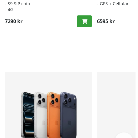
-
S9 SiP chip
- GPS + Cellular
- 4G
7290 kr
6595 kr