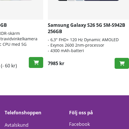
6GB
Samsung Galaxy S26 5G SM-S942B
256GB
 XDR-skärm
travidvinkelkamera
- 6
,3" FHD+ 120 Hz Dynamic AMOLED
nic CPU med 5G
- E
xynos 2600 2nm-processor
-
4300 mAh-batteri
7985 kr
(- 60 kr)
Telefonshoppen
Följ oss på
Facebook
Avtalskund