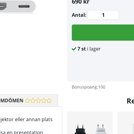
690 kr
Antal:
7
st
i lager
Bonuspoäng:
100
R
OMDÖMEN
ojektor eller annan plats
visa en presentation