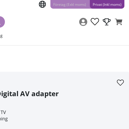
Företag (Exkl moms)
Privat (Inkl moms)
ng
igital AV adapter
 TV
ning