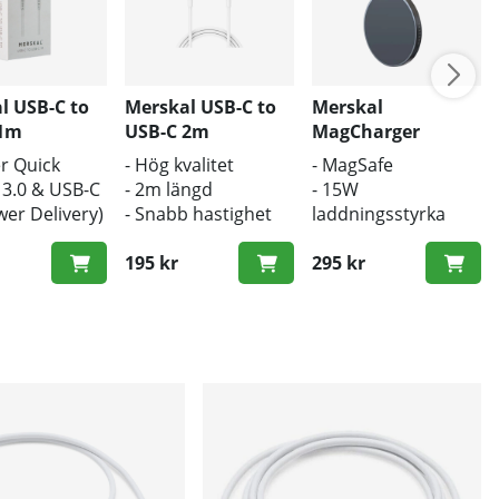
l USB-C to
Merskal USB-C to
Merskal
 1m
USB-C 2m
MagCharger
er Quick
- Hög kvalitet
- MagSafe
 3.0 & USB-C
- 2m längd
- 15W
er Delivery)
- Snabb hastighet
laddningsstyrka
ngd
- Trådlös laddare
 hastighet
195 kr
295 kr