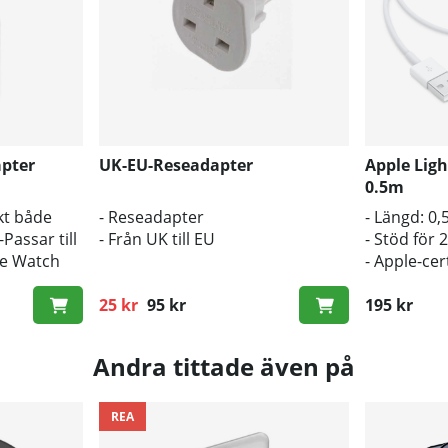
pter
UK-EU-Reseadapter
Apple Ligh
0.5m
kt både
- Reseadapter
- Längd: 0,
Passar till
- Från UK till EU
- Stöd för 2
le Watch
- Apple-cer
25 kr
95 kr
195 kr
Ordinarie pris:
Andra tittade även på
REA