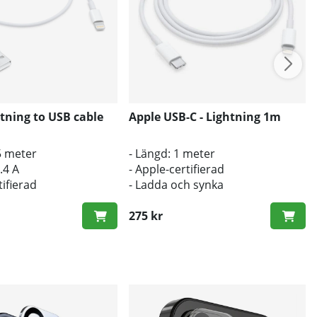
tning to USB cable
Apple USB-C - Lightning 1m
5 meter
- Längd: 1 meter
.4 A
- Apple-certifierad
tifierad
- Ladda och synka
275 kr