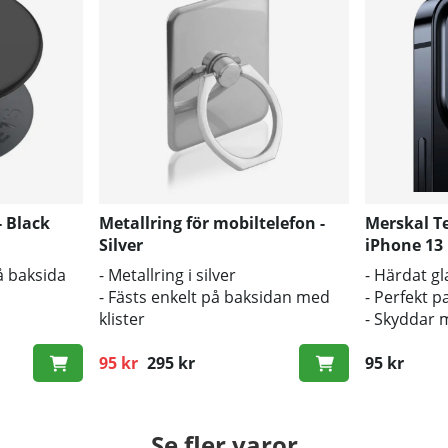
 Black
Metallring för mobiltelefon -
Merskal T
Silver
iPhone 13
på baksida
- Metallring i silver
- Härdat gl
- Fästs enkelt på baksidan med
- Perfekt 
klister
- Skyddar 
kameralin
95 kr
295 kr
95 kr
Ordinarie pris:
Se fler varor