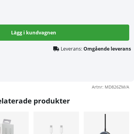
Lägg i kundvagnen
Leverans:
Omgående leverans
Artnr:
MD826ZM/A
elaterade produkter